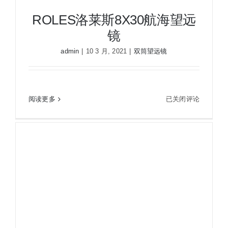
ROLES洛莱斯8X30航海望远
夜视瞄准镜
镜
admin
|
10 3 月, 2021
|
双筒望远镜
战术装备
ROLES洛莱斯8X30航海望远镜
ROLES
阅读更多
已关闭评论
洛
莱
斯
8X30
航
海
望
远
镜