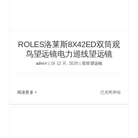
防
水
望
远
镜
观
ROLES洛莱斯8X42ED双筒观
鸟
鸟望远镜电力巡线望远镜
望
admin
|
16 12 月, 2020
|
双筒望远镜
远
镜
ROLES洛莱斯8X42ED双筒观鸟望远镜电力巡线望
远镜
ROLES
阅读更多
已关闭评论
洛
莱
斯
8X42ED
双
筒