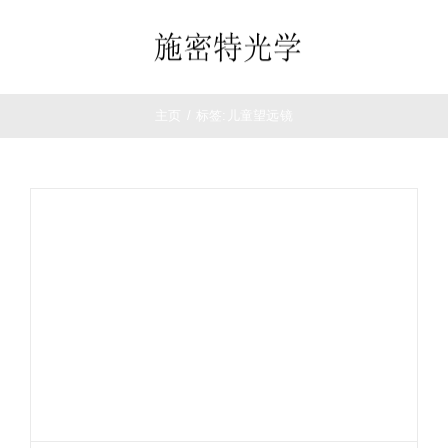
跳
过
Toggle
内
Navigation
容
首页
主页
/
标签:
儿童望远镜
望远镜
夜视仪
白光瞄准镜
热成像
测距仪