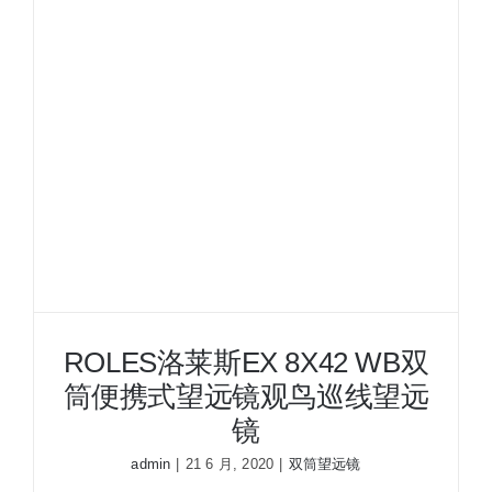
观
鸟
望
远
镜
电
力
巡
线
望
远
镜
ROLES洛莱斯EX 8X42 WB双
筒便携式望远镜观鸟巡线望远
镜
admin
|
21 6 月, 2020
|
双筒望远镜