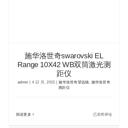
激
光
测
距
仪
施华洛世奇swarovski EL
Range 10X42 WB双筒激光测
距仪
admin
|
4 12 月, 2015
|
施华洛世奇望远镜
,
施华洛世奇
测距仪
施华洛世奇swarovski EL Range 10X42 WB双筒激
光测距仪
施
阅读更多
已关闭评论
华
洛