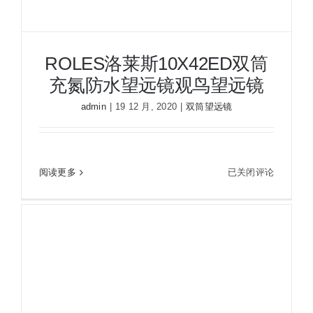
ROLES洛莱斯10X42ED双筒
充氮防水望远镜观鸟望远镜
admin
|
19 12 月, 2020
|
双筒望远镜
ROLES洛莱斯10X42ED双筒充氮防水望远镜观鸟
望远镜
ROLES
阅读更多
已关闭评论
洛
莱
斯
10X42ED
双
筒
充
氮