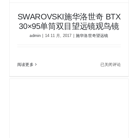
SWAROVSKI施华洛世奇 BTX
30×95单筒双目望远镜观鸟镜
admin
|
14 11 月, 2017
|
施华洛世奇望远镜
SWAROVSKI
阅读更多
已关闭评论
SWAROVSKI施华洛世奇 BTX 30×95单筒双目望远
施
镜观鸟镜
华
洛
世
奇
BTX
30×95
单
筒