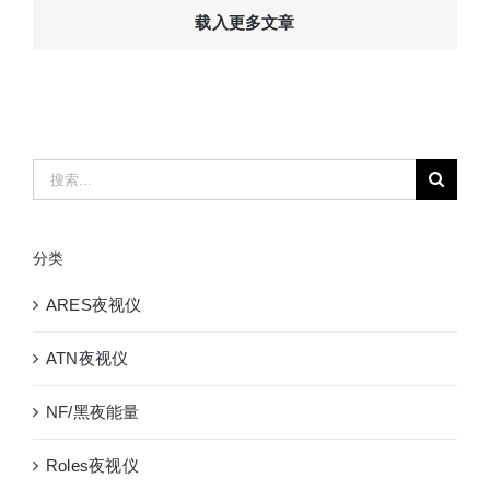
载入更多文章
世
奇
swarovski
EL
Range
10X42
搜
WB
索：
双
筒
分类
激
光
ARES夜视仪
测
距
ATN夜视仪
仪
NF/黑夜能量
Roles夜视仪