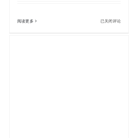
ROLES洛莱斯EX 8X42 WB双筒便携式望远镜观鸟
ROLES
阅读更多
已关闭评论
巡线望远镜
洛
莱
斯
EX
8X42
WB
双
筒
便
携
式
望
远
镜
观