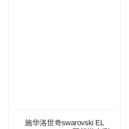
洛
世
奇
BTX
30×65
单
筒
双
目
望
远
镜
观
鸟
镜
施华洛世奇swarovski EL