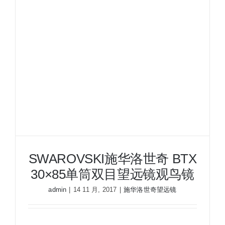
双
筒
便
携
式
望
远
镜
观
鸟
巡
线
望
SWAROVSKI施华洛世奇 BTX
远
30×85单筒双目望远镜观鸟镜
镜
admin
|
14 11 月, 2017
|
施华洛世奇望远镜