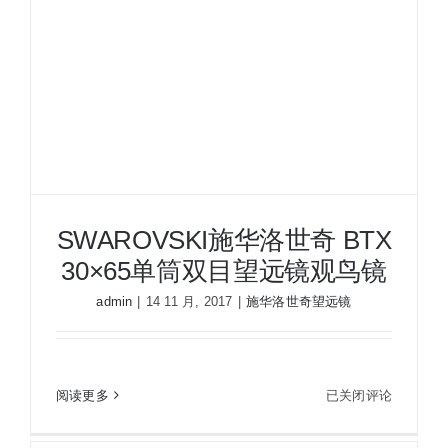
双
目
望
远
镜
观
鸟
镜
SWAROVSKI施华洛世奇 BTX
30×65单筒双目望远镜观鸟镜
admin
|
14 11 月, 2017
|
施华洛世奇望远镜
SWAROVSKI
阅读更多
已关闭评论
SWAROVSKI施华洛世奇 BTX 30×65单筒双目望远
施
镜观鸟镜
华