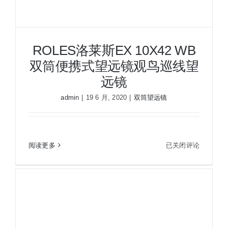
鸟
巡
线
望
ROLES洛莱斯EX 10X42 WB
远
双筒便携式望远镜观鸟巡线望
镜
远镜
admin
|
19 6 月, 2020
|
双筒望远镜
ROLES洛莱斯EX 10X42 WB双筒便携式望远镜观
ROLES
阅读更多
已关闭评论
鸟巡线望远镜
洛
莱
斯
EX
10X42
WB