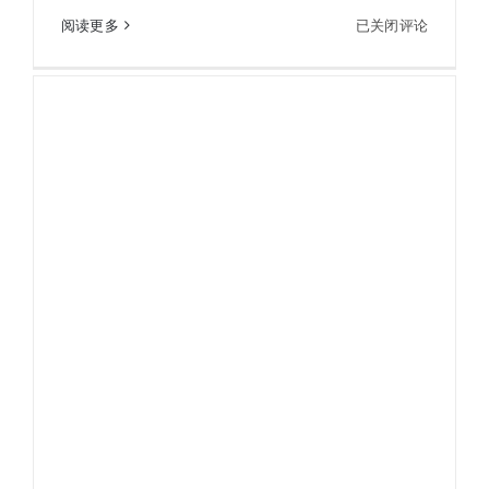
SWAROVSKI
阅读更多
已关闭评论
SWAROVSKI施华洛世奇 BTX 30×85单筒双目望远
施
镜观鸟镜
华
洛
世
奇
BTX
30×85
单
筒
双
目
望
远
镜
观
鸟
镜