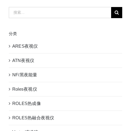
像
搜
瞄
索：
准
镜
分类
红
外
ARES夜视仪
夜
视
ATN夜视仪
热
瞄
NF/黑夜能量
25MM
热
Roles夜视仪
搜
热
ROLES热成像
瞄
两
ROLES热融合夜视仪
用