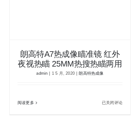
夜视瞄准镜
战术装备
朗高特A7热成像瞄准镜 红外
夜视热瞄 25MM热搜热瞄两用
admin
|
1 5 月, 2020
|
朗高特热成像
朗
阅读更多
已关闭评论
朗高特A7热成像瞄准镜 红外夜视热瞄 25MM热搜
高
热瞄两用
特
A7
热
成