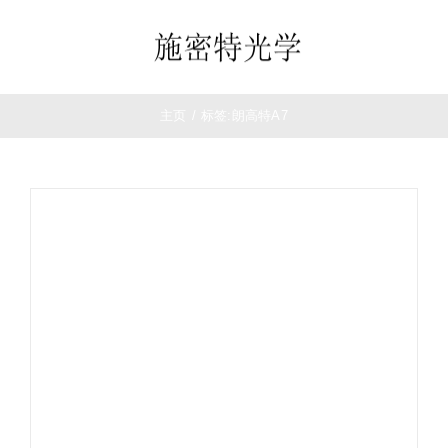
跳
过
Toggle
内
Navigation
容
首页
主页
/
标签:
朗高特A7
望远镜
夜视仪
白光瞄准镜
热成像
测距仪