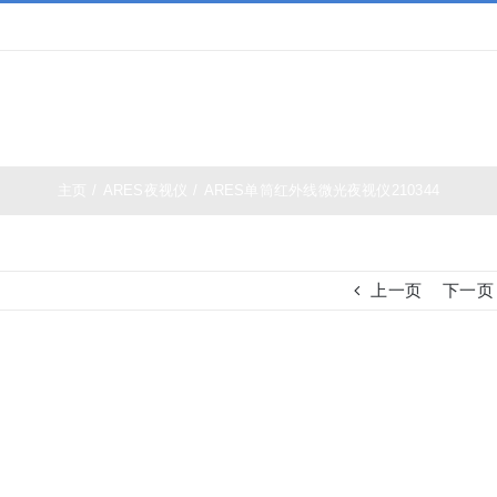
夜视仪
白光瞄准镜
热成像
测距仪
夜视瞄准
主页
/
ARES夜视仪
/
ARES单筒红外线微光夜视仪210344
上一页
下一页