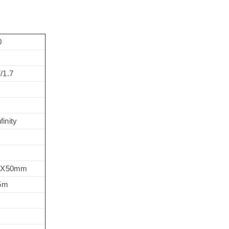
0
/1.7
finity
0X50mm
5m