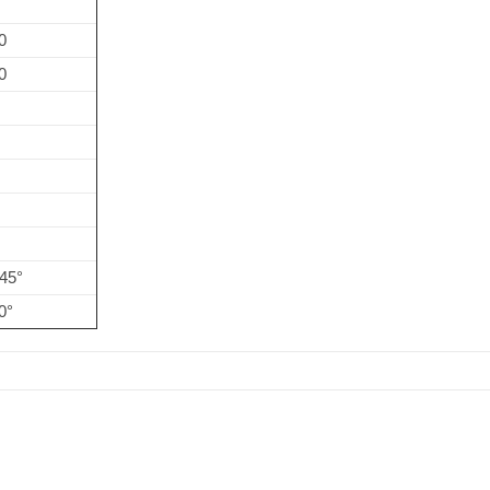
0
0
45°
0°