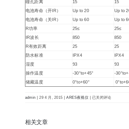
瞳孔距离
15
15
电池寿命（开IR）
Up to 20
Up to 2
电池寿命（关IR）
Up to 60
Up to 6
R功率
25≤
25≤
IR波长
850
850
R有效距离
25
25
防水标准
IPX4
IPX4
湿度
93
93
操作温度
-30°to+45°
-30°to+
储藏温度
0°to+60°
0°to+6
ARES
admin
|
29 4 月, 2015
|
ARES夜视仪
|
已关闭评论
单
筒
红
相关文章
外