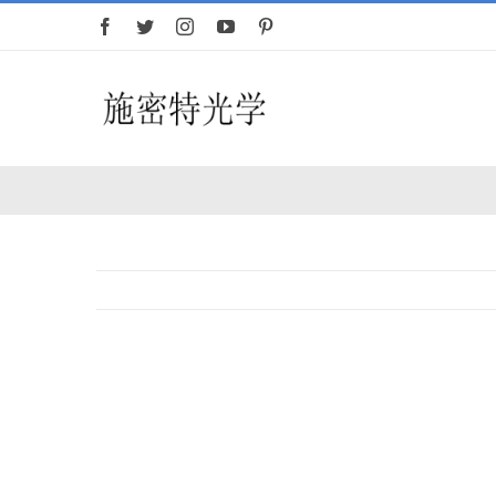
跳
过
内
容
首页
望远镜
查
看
大
图