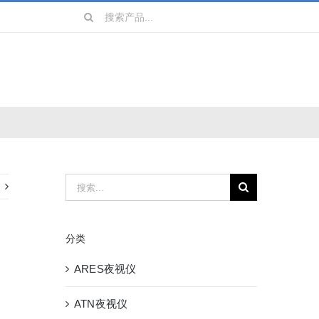
搜
索：
镜
战术装备
搜
索：
分类
ARES夜视仪
ATN夜视仪