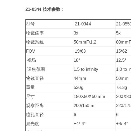
21-0344 技术参数：
型号
21-0344
21-055
物镜倍率
3x
5x
物镜系统
50mmF/1.2
80mmF
FOV
19/63
15/62
视场
18°
12.5°
调焦范围
1.5 to infinity
1.0 to in
物镜直径
44mm
50mm
重量
530g
613g
尺寸
180X80X50 mm
200X8
观察距离
200/150 m
220/17
瞳孔直径
6
6
屈光度
+4/-4°
+4/-4°