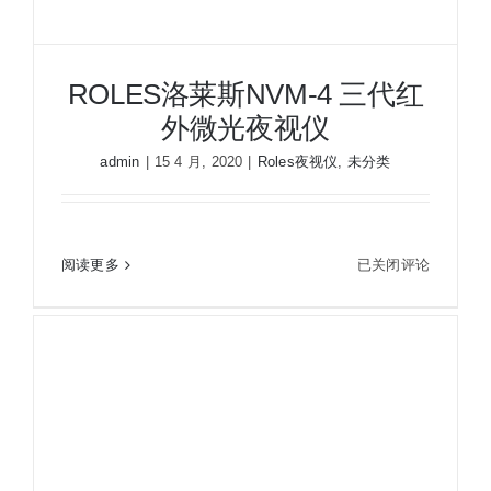
电
力
地
ROLES洛莱斯NVM-4 三代红
暖
外微光夜视仪
漏
水
admin
|
15 4 月, 2020
|
Roles夜视仪
,
未分类
检
测
ROLES
阅读更多
已关闭评论
ROLES洛莱斯NVM-4 三代红外微光夜视仪
洛
莱
斯
NVM-
4
三
代
红