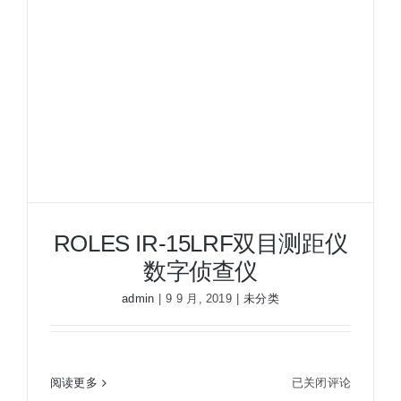
外
微
光
夜
视
仪
ROLES IR-15LRF双目测距仪
数字侦查仪
admin
|
9 9 月, 2019
|
未分类
ROLES
阅读更多
已关闭评论