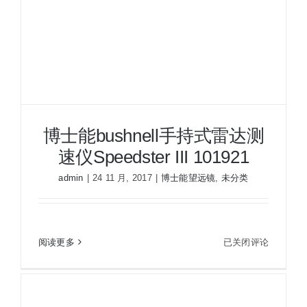
HK4026
多
密
位
分
划
博士能bushnell手持式雷达测
速仪Speedster III 101921
admin
|
24 11 月, 2017
|
博士能望远镜
,
未分类
博
阅读更多
已关闭评论
博士能bushnell手持式雷达测速仪Speedster III
士
101921
能
bushnell