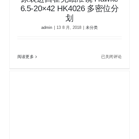
6.5-20×42 HK4026 多密位分
强
抗
划
震
admin
|
13 8 月, 2018
|
未分类
原装进口霍克瞄准镜 Hawke 6.5-20×42 HK4026 多
原
阅读更多
已关闭评论
密位分划
装
进
口
霍
克
瞄
准
镜
Hawke
6.5-
20×42