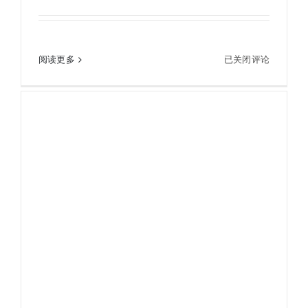
日本进口KOWA科娃全天候大型投币望远镜BL-8H
旅游观光景点
日
阅读更多
已关闭评论
本
进
口
KOWA
科
娃
全
天
候
大
型
投
币
望
远