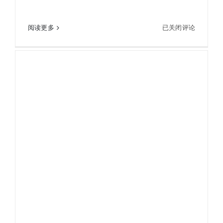
Hikmicro海康微影H21pro+(AI)高清热成像仪 红外
Hikmicro
阅读更多
已关闭评论
夜视 电力地暖漏水检测
海
康
微
影
H21pro+
(AI)
高
清
热
成
像
仪
红
外
夜
视