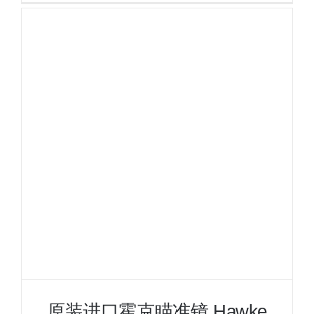
雷
德
测
距
热
成
像
瞄
Z
系
列
IPX67
防
水
Z19L
Z25L
Z35L
Z42L
原装进口霍克瞄准镜 Hawke
超