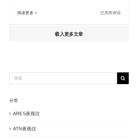
徕
阅读更多
已关闭评论
徕卡Leica Geovid HD-B 8X42双筒激光测距仪望远
卡
镜
Leica
载入更多文章
Geovid
HD-
B
8X42
双
筒
搜
激
索：
光
测
分类
距
仪
ARES夜视仪
望
远
ATN夜视仪
镜