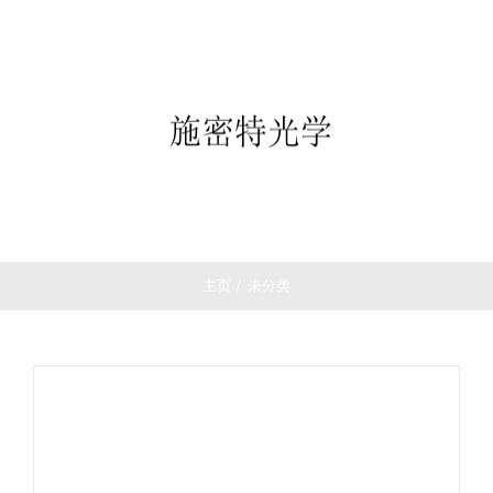
跳
首页
过
望远镜
内
夜视仪
容
白光瞄准镜
热成像
测距仪
夜视瞄准镜
战术装备
主页
/
未分类