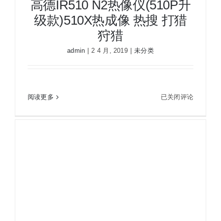
高德IR510 N2热像仪(510P升
级款)510X热成像 热搜 打猎
狩猎
admin
|
2 4 月, 2019
|
未分类
高德IR510 N2热像仪(510P升级款)510X热成像 热
高
阅读更多
已关闭评论
搜 打猎 狩猎
德
IR510
N2
热
像
仪
(510P
升
级
款)510X