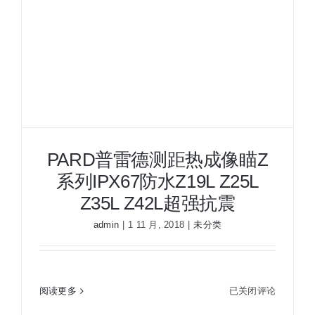
热
成
像
热
搜
打
猎
狩
猎
PARD普雷德测距热成像瞄Z
系列IPX67防水Z19L Z25L
Z35L Z42L超强抗震
admin
|
1 11 月, 2018
|
未分类
PARD普雷德测距热成像瞄Z系列IPX67防水Z19L
PARD
阅读更多
已关闭评论
Z25L Z35L Z42L超强抗震
普