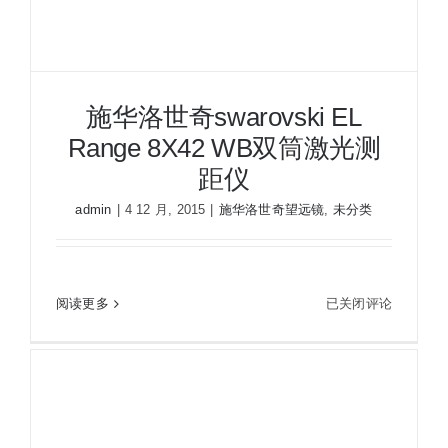
镜
BL-
8H
旅
施华洛世奇swarovski EL
游
Range 8X42 WB双筒激光测
观
光
距仪
景
admin
|
4 12 月, 2015
|
施华洛世奇望远镜
,
未分类
点
施华洛世奇swarovski EL Range 8X42 WB双筒激
施
阅读更多
已关闭评论
光测距仪
华
洛
世
奇
swarovski
EL