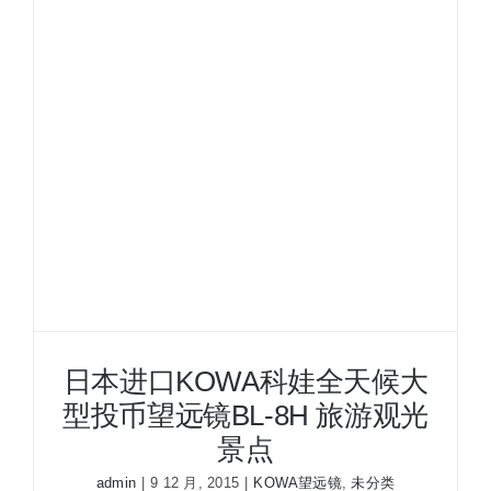
手
持
式
雷
达
测
速
仪
Speedster
III
101921
日本进口KOWA科娃全天候大
型投币望远镜BL-8H 旅游观光
景点
admin
|
9 12 月, 2015
|
KOWA望远镜
,
未分类