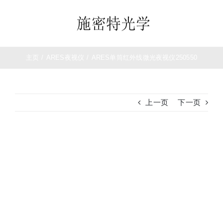
跳
过
Toggle
内
Navigation
容
首页
主页
/
ARES夜视仪
/
ARES单筒红外线微光夜视仪250550
望远镜
上一页
下一页
夜视仪
查
白光瞄准镜
看
大
热成像
图
测距仪