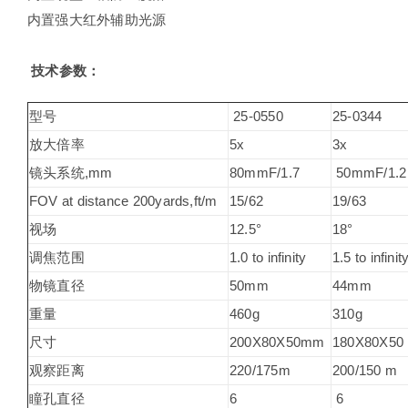
内置强大红外辅助光源
技术参数：
型号
25-0550
25-0344
放大倍率
5x
3x
镜头系统,mm
80mmF/1.7
50mmF/1.2
FOV at distance 200yards,ft/m
15/62
19/63
视场
12.5°
18°
调焦范围
1.0 to infinity
1.5 to infinit
物镜直径
50mm
44mm
重量
460g
310g
尺寸
200X80X50mm
180X80X50
观察距离
220/175m
200/150 m
瞳孔直径
6
6