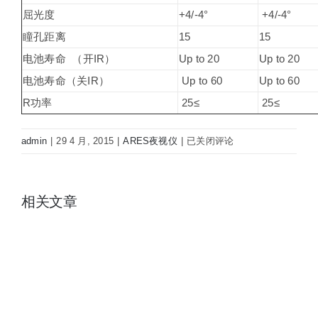
屈光度
+4/-4°
+4/-4°
瞳孔距离
15
15
电池寿命 （开IR）
Up to 20
Up to 20
电池寿命（关IR）
Up to 60
Up to 60
R功率
25≤
25≤
ARES
admin
|
29 4 月, 2015
|
ARES夜视仪
|
已关闭评论
单
筒
红
相关文章
外
线
微
光
夜
视
仪