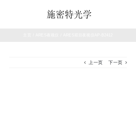
跳
过
Toggle
内
Navigation
容
首页
主页
/
ARES夜视仪
/
ARES双目夜视仪AP-B2412
望远镜
上一页
下一页
夜视仪
查
白光瞄准镜
看
大
热成像
图
测距仪