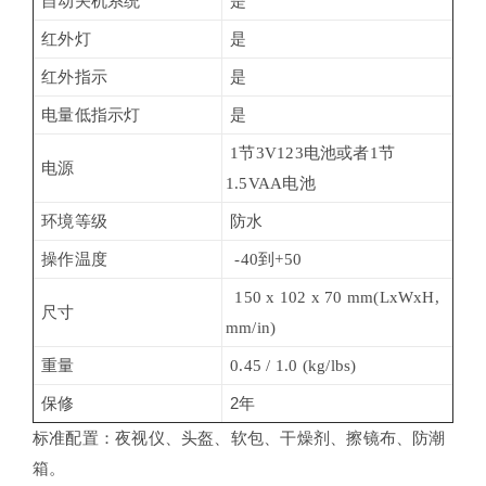
是
自动关机系统
是
红外灯
是
红外指示
是
电量低指示灯
1节3V123电池或者1节
电源
1.5VAA电池
环境等级
防水
操作温度
-40到+50
150 x 102 x 70 mm(LxWxH,
尺寸
mm/in)
重量
0.45 / 1.0 (kg/lbs)
保修
2年
标准配置：夜视仪、头盔、软包、干燥剂、擦镜布、防潮
箱。