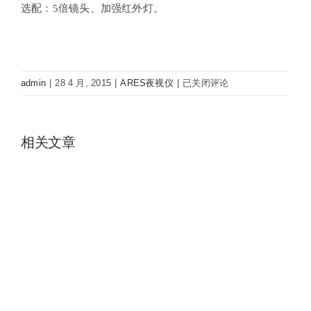
选配：5倍镜头、加强红外灯。
ARES
admin
|
28 4 月, 2015
|
ARES夜视仪
|
已关闭评论
双
目
夜
相关文章
视
仪
AP-
B2412