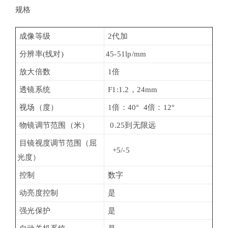
规格
成像等级
2代加
分辨率(线对)
45-51lp/mm
放大倍数
1倍
透镜系统
F1:1.2，24mm
视场（度）
1倍：40° 4倍：12°
物镜调节范围（米）
0.25到无限远
目镜视度调节范围（屈
+5/-5
光度）
控制
数字
是
动亮度控制
是
强光保护