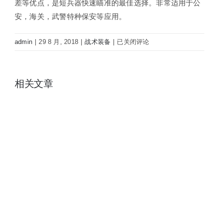
差等优点，是短兵器快速瞄准的最佳选择。非常适用于公
安，海关，武警特种保安等应用。
ARES-
admin
|
29 8 月, 2018
|
战术装备
|
已关闭评论
QX81
全
息
相关文章
瞄
准
镜