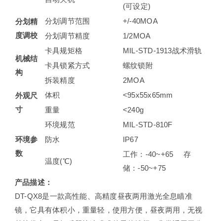
(可设定)
分划调节范围
+/-40MOA
分划精
度调校
分划调节精度
1/2MOA
卡具规矩格
MIL-STD-1913战术滑轨
机械结
卡具锁紧方式
螺纹锁附
构
拆装精度
2MOA
体积
<95x55x65mm
外观尺
寸
重量
<240g
环境规范
MIL-STD-810F
环境参
防水
IP67
数
工作：-40~+65 存
温度(℃)
储：-50~+75
产品描述：
DT-QX8是一款高性能、高精度昼夜两用激光全息瞄准
镜，它具有体积小，重量轻，使用方便，昼夜两用，无视