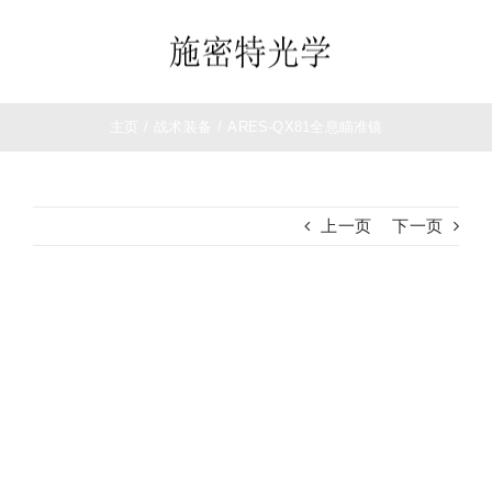
跳
过
Toggle
内
Navigation
容
首页
主页
/
战术装备
/
ARES-QX81全息瞄准镜
望远镜
上一页
下一页
夜视仪
查
白光瞄准镜
看
大
热成像
图
测距仪