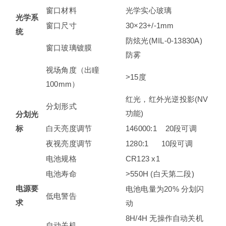
窗口材料
光学实心玻璃
光学系
窗口尺寸
30×23+/-1mm
统
防炫光(MIL-0-13830A)
窗口玻璃镀膜
防雾
视场角度（出瞳
>15度
100mm）
红光，红外光逆投影(NV
分划形式
功能)
分划光
标
白天亮度调节
146000:1 20段可调
夜视亮度调节
1280:1 10段可调
电池规格
CR123 x1
电池寿命
>550H (白天第二段)
电源要
电池电量为20% 分划闪
低电警告
求
动
8H/4H 无操作自动关机
自动关机