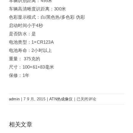
车辆识别距离：495米
车辆高清晰度识距离：300米
色彩显示模式：白/黑色热/多色彩 伪彩
启动时间小于4秒
是否防水：是
电池类型：1×CR123A
电池寿命：2小时以上
重量： 375克的
尺寸：100×61×83毫米
保修：1年
美
admin
|
7 9 月, 2015
|
ATN热成像仪
|
已关闭评论
国
ATN
OTS-
相关文章
X-