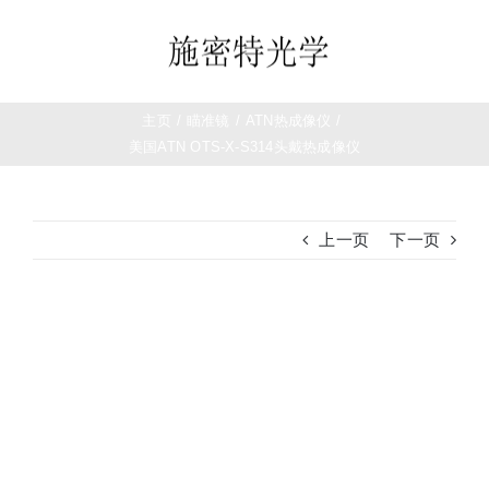
跳
过
Toggle
内
Navigation
容
首页
主页
/
瞄准镜
/
ATN热成像仪
/
美国ATN OTS-X-S314头戴热成像仪
望远镜
上一页
下一页
夜视仪
白光瞄准镜
查
看
大
热成像
图
测距仪