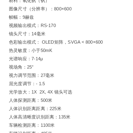
材料：氧化钒（钒）
图像尺寸（分辨率）：800×600
帧幅：9赫兹
视频输出模式：RS-170
镜头尺寸：14毫米
色彩输出模式： OLED矩阵，SVGA < 800×600
热灵敏度：小于50mK
光谱响应：7-14μ
视场角：25°
视力调节范围：27毫米
屈光度调节：- 1.5
光学放大：1X 2X, 4X 镜头可选
人体探测距离：500米
人体识别距离距离：225米
人体高清晰度识别距离：135米
车辆检测距离：1100米