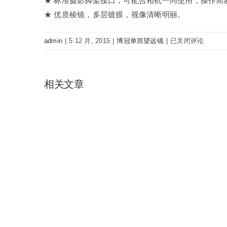
★ 标准摄影脚架接口，可配合相机一同使用，操作简
★ 优质棱镜，多层镀膜，视像清晰明丽。
BOSMA
admin
|
5 12 月, 2015
|
博冠单筒望远镜
|
已关闭评论
博
冠
单
相关文章
筒
望
远
镜
无
双
20-
60×80
A