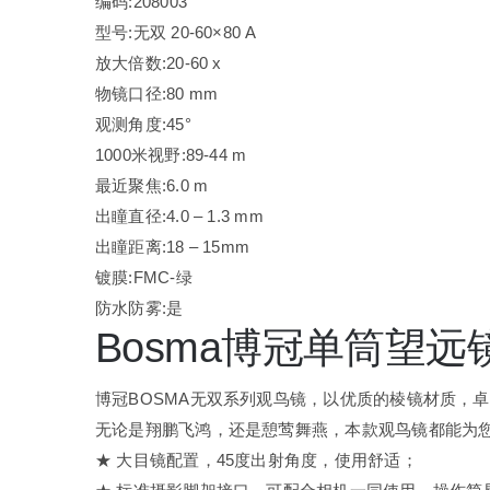
编码:208003
型号:无双 20-60×80 A
放大倍数:20-60 x
物镜口径:80 mm
观测角度:45°
1000米视野:89-44 m
最近聚焦:6.0 m
出瞳直径:4.0 – 1.3 mm
出瞳距离:18 – 15mm
镀膜:FMC-绿
防水防雾:是
Bosma博冠单筒望远镜无
博冠BOSMA无双系列观鸟镜，以优质的棱镜材质，
无论是翔鹏飞鸿，还是憩莺舞燕，本款观鸟镜都能为
★ 大目镜配置，45度出射角度，使用舒适；