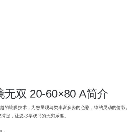
双 20-60×80 A简介
卓越的镀膜技术，为您呈现鸟类丰富多姿的色彩，绰约灵动的倩影。
您捕捉，让您尽享观鸟的无穷乐趣。