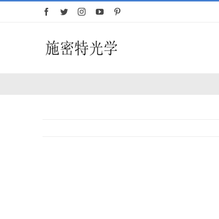
跳
过
内
容
首页
望远镜
查
看
大
图