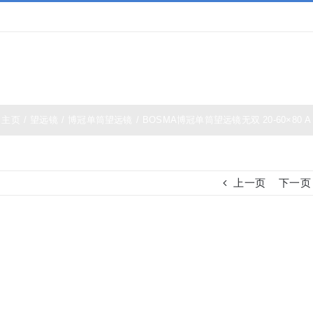
夜视仪
白光瞄准镜
热成像
测距仪
夜视瞄准
主页
/
望远镜
/
博冠单筒望远镜
/
BOSMA博冠单筒望远镜无双 20-60×80 A
上一页
下一页