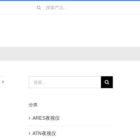
搜
索：
镜
战术装备
搜
索：
分类
ARES夜视仪
ATN夜视仪