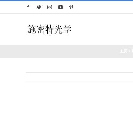
跳
过
内
容
首页
望远镜
主页
/
查
看
大
图