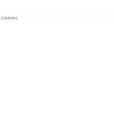
美
已关闭评论
国
BUSHNELL
博
士
能
118328
8X30
数
码
望
远
镜