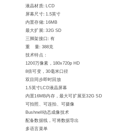
液晶材质: LCD
屏幕尺寸: 1.5英寸
内置存储: 16MB
最大扩展: 32G SD
三脚架接口: 有
重 量: 388克
技术特点：
1200万像素，180x720p HD
8倍可变，30毫米口径
双目同步即时回放
1.5英寸LCD液晶屏幕
内置16MB内存，最大可扩展至32G SD
可拍照、可连拍、可摄像
Bushnell动态成像技术
配备数据线，可将数据导出
多语言菜单