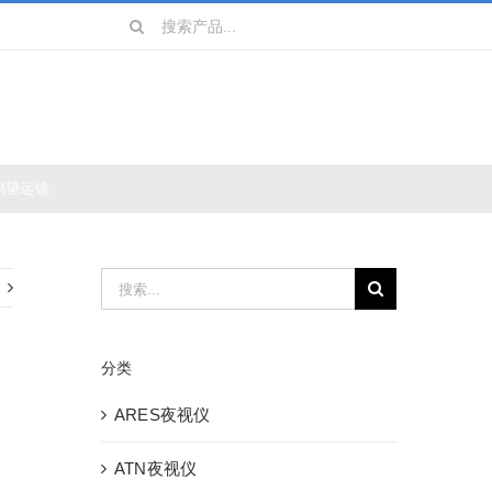
搜
索：
镜
战术装备
数码望远镜
搜
索：
分类
ARES夜视仪
ATN夜视仪