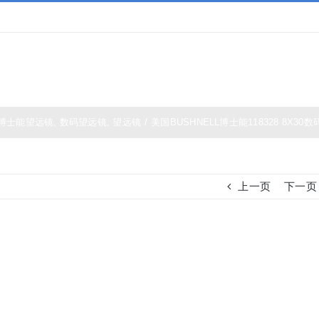
夜视仪
白光瞄准镜
热成像
测距仪
夜视瞄准
博士能望远镜
,
数码望远镜
,
望远镜
/
美国BUSHNELL博士能118328 8X30
上一页
下一页