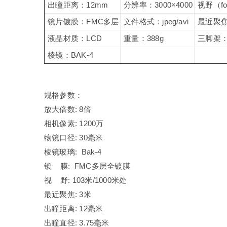
出瞳距离：12mm
分辨率：3000×4000
视野（fo
镜片镀膜：FMC多层
文件格式：jpeg/avi
最近聚焦
液晶材质：LCD
重量：388g
三脚架
棱镜：BAK-4
规格参数：
放大倍数: 8倍
相机像素: 1200万
物镜口径: 30毫米
棱镜玻璃: Bak-4
镀 膜: FMC多层全镀膜
视 野: 103米/1000米处
最近聚焦: 3米
出瞳距离: 12毫米
出瞳直径: 3.75毫米