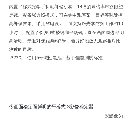
内置平移式光学手抖动补偿机构，14倍的高倍率IS双眼望
远镜。配备强力IS模式，可在集中观察某一目标等时发挥
高补偿效果。采用省电设计，可支持IS光学防抖工作约10
※
小时
。配置了保罗II式棱镜和平场镜，直至画面周边都明
亮清晰。最近对焦距离约2米，能良好地放大观察相对比
较近的目标。
※23℃，使用5号碱性电池，基于佳能测试标准。
令画面稳定而鲜明的平移式IS影像稳定器
※影像为