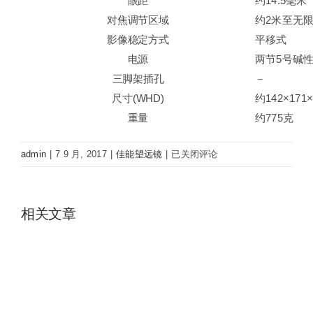
眼距
约14.5毫米
对焦调节区域
约2米至无
影像稳定方式
平移式
电源
两节5号碱
三脚架插孔
－
尺寸(WHD)
约142×171
重量
约775克
CANON
admin
|
7 9 月, 2017
|
佳能望远镜
|
已关闭评论
佳
能
14×32
相关文章
IS
稳
像
仪
防
抖