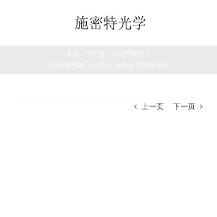
跳
过
Toggle
内
Navigation
容
首页
主页
/
望远镜
/
佳能望远镜
/
CANON佳能 14×32 IS 稳像仪 防抖望远镜
望远镜
上一页
下一页
夜视仪
白光瞄准镜
查
看
大
热成像
图
测距仪