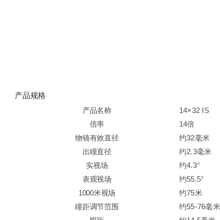
产品规格
产品名称
14×32 IS
倍率
14倍
物镜有效直径
约32毫米
出瞳直径
约2.3毫米
实视场
约4.3°
表观视场
约55.5°
1000米视场
约75米
瞳距调节范围
约55-76毫