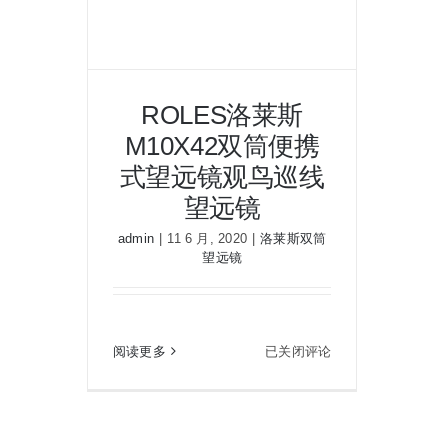
测距仪
夜视瞄准镜
ROLES洛莱斯
M10X42双筒便携
战术装备
式望远镜观鸟巡线
望远镜
ROLES洛莱斯 M10X42双筒便携
admin
|
11 6 月, 2020
|
洛莱斯双筒
式望远镜观鸟巡线望远镜
望远镜
ROLES
阅读更多
已关闭评论
洛
莱
斯
M10X42