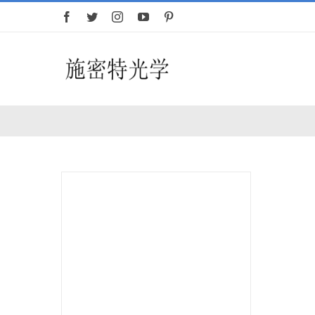
跳
过
内
容
Toggle
Navigation
首页
望远镜
夜视仪
白光瞄准镜
热成像