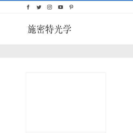
跳
过
内
容
首页
望远镜