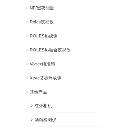
NF/黑夜能量
Roles夜视仪
ROLES热成像
ROLES热融合夜视仪
Vortex瞄准镜
Xeye艾睿热成像
其他产品
红外相机
酒精检测仪