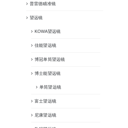
普雷德瞄准镜
望远镜
KOWA望远镜
佳能望远镜
博冠单筒望远镜
博士能望远镜
单筒望远镜
富士望远镜
尼康望远镜