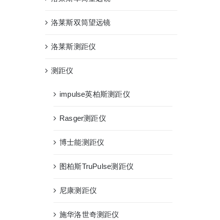
洛莱斯双筒望远镜
洛莱斯测距仪
测距仪
impulse英柏斯测距仪
Rasger测距仪
博士能测距仪
图柏斯TruPulse测距仪
尼康测距仪
施华洛世奇测距仪