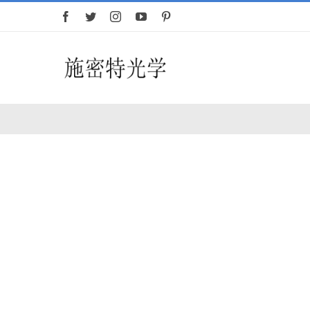
跳
过
内
容
Toggle
Navigation
首页
望远镜
夜视仪
白光瞄准镜
热成像