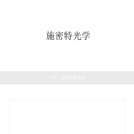
跳
首页
过
望远镜
内
夜视仪
容
白光瞄准镜
热成像
测距仪
夜视瞄准镜
战术装备
主页
/
脉冲星瞄准镜