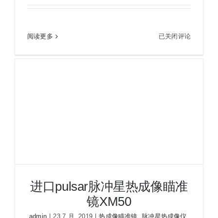
PULSAR 脉冲星夜视瞄准镜 ARGUS LRF 76081
带测距二代增强型
PULSAR
阅读更多
已关闭评论
脉
冲
星
夜
视
瞄
准
镜
ARGUS
LRF
76081
带
进口pulsar脉冲星热成像瞄准
测
镜XM50
距
二
admin
|
23 7 月, 2019
|
热成像瞄准镜
,
脉冲星热成像仪
,