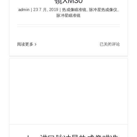
镜XM30
admin
|
23 7 月, 2019
|
热成像瞄准镜
,
脉冲星热成像仪
,
脉冲星瞄准镜
进口pulsar脉冲星热成像瞄准镜XM30
进
阅读更多
已关闭评论
口
pulsar
脉
冲
星
热
成
像
瞄
准
镜
XM30