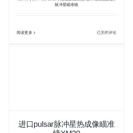
代
脉冲星瞄准镜
进口pulsar脉冲星热成像瞄准镜XM50
增
强
型
进
阅读更多
已关闭评论
口
pulsar
脉
冲
星
热
成
像
瞄
准
镜
XM50
进口pulsar脉冲星热成像瞄准