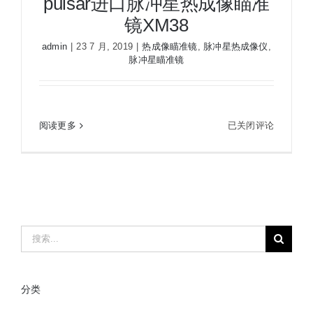
pulsar进口脉冲星热成像瞄准
镜XM38
admin
|
23 7 月, 2019
|
热成像瞄准镜
,
脉冲星热成像仪
,
脉冲星瞄准镜
pulsar进口脉冲星热成像瞄准镜XM38
pulsar
阅读更多
已关闭评论
进
口
脉
冲
星
热
搜
成
索：
像
瞄
分类
准
镜