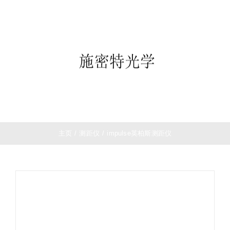
跳
首页
过
望远镜
内
夜视仪
容
白光瞄准镜
热成像
测距仪
夜视瞄准镜
战术装备
主页
/
测距仪
/
impulse英柏斯测距仪