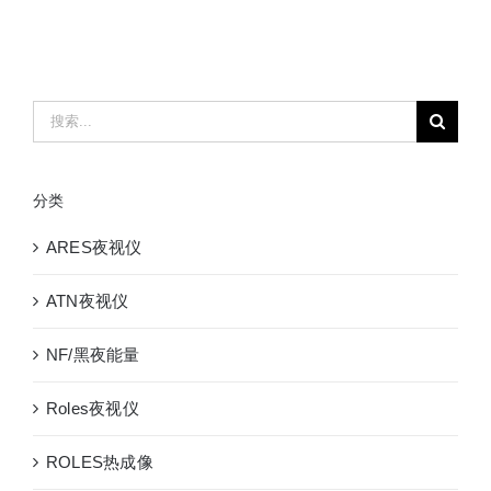
IMPULSE200LR
测
距
+测
搜
高
索：
高
精
分类
度
远
ARES夜视仪
距
离
ATN夜视仪
测
距
NF/黑夜能量
仪
Roles夜视仪
ROLES热成像