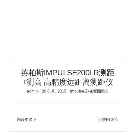
度
远
距
离
测
距
仪
英柏斯IMPULSE200LR测距
+测高 高精度远距离测距仪
admin
|
20 8 月, 2015
|
impulse英柏斯测距仪
英
阅读更多
已关闭评论
英柏斯IMPULSE200LR测距+测高 高精度远距离测
柏
距仪
斯