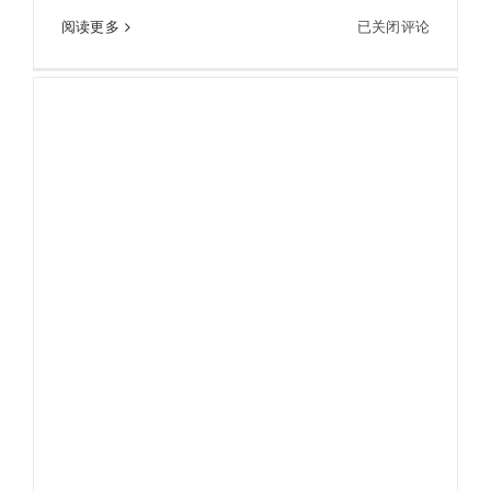
英
阅读更多
已关闭评论
英柏斯IMPULSE100测距 远距离测距仪
柏
斯
IMPULSE100
测
距
远
距
离
测
距
仪