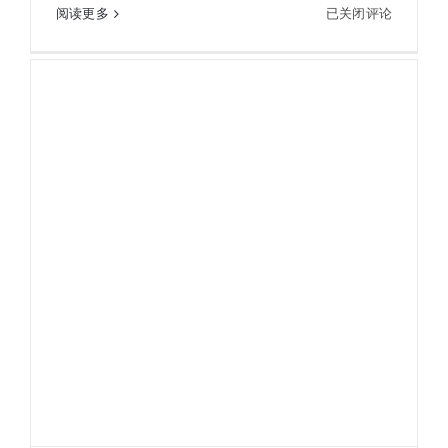
KOWA
阅读更多
已关闭评论
KOWA兴和科娃 BDII 32-8XD双筒望远镜BDII
兴
8X32XD
和
科
娃
BDII
32-
8XD
双
筒
望
远
镜
BDII
8X32XD