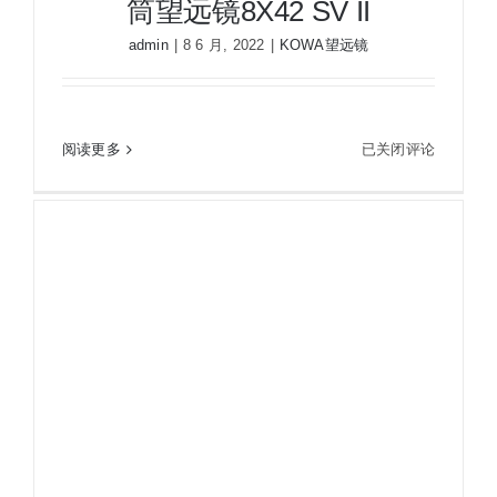
筒望远镜8X42 SV II
admin
|
8 6 月, 2022
|
KOWA望远镜
KOWA
阅读更多
已关闭评论
KOWA兴和科娃 SV II 42-8双筒望远镜8X42 SV II
兴
和
科
娃
SV
II
42-
8
双
筒
望
远
镜