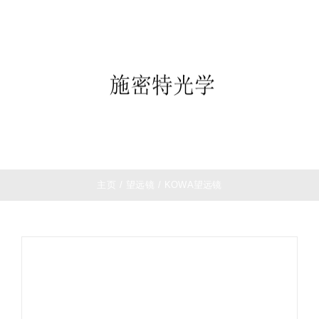
跳
首页
过
望远镜
内
夜视仪
容
白光瞄准镜
热成像
测距仪
夜视瞄准镜
战术装备
主页
/
望远镜
/
KOWA望远镜