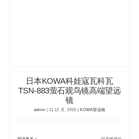
望
远
镜
BDII
10X32XD
日本KOWA科娃寇瓦科瓦
TSN-883萤石观鸟镜高端望远
镜
admin
|
11 12 月, 2015
|
KOWA望远镜
日本KOWA科娃寇瓦科瓦TSN-883萤石观鸟镜高端
日
阅读更多
已关闭评论