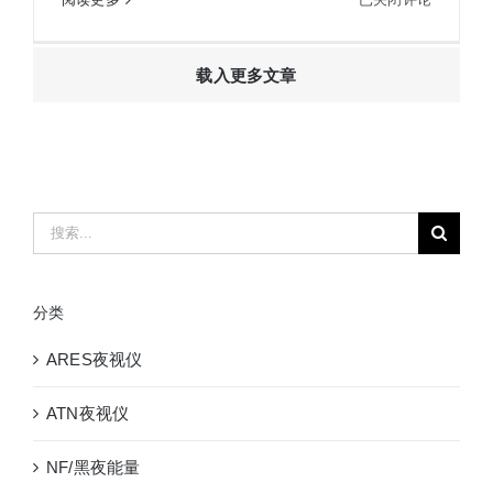
望远镜
本
KOWA
载入更多文章
科
娃
寇
瓦
科
瓦
搜
TSN-
索：
883
萤
分类
石
观
ARES夜视仪
鸟
镜
ATN夜视仪
高
端
NF/黑夜能量
望