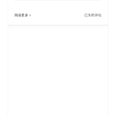
KOWA
阅读更多
已关闭评论
KOWA兴和科娃 SV II 32-10双筒望远镜10×32 SV II
兴
和
科
娃
SV
II
32-
10
双
筒
望
远
镜
10×32
SV
II