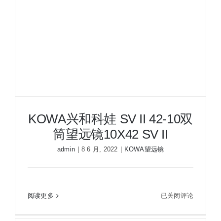
筒
望
远
镜
12X50
SV
II
KOWA兴和科娃 SV II 42-10双
筒望远镜10X42 SV II
admin
|
8 6 月, 2022
|
KOWA望远镜
KOWA
阅读更多
已关闭评论
KOWA兴和科娃 SV II 42-10双筒望远镜10X42 SV II
兴
和