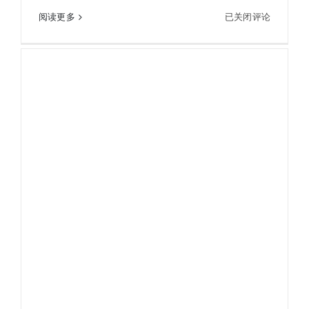
KOWA
阅读更多
已关闭评论
KOWA兴和科娃 SV II 50-10双筒望远镜10X50 SV II
兴
和
科
娃
SV
II
50-
10
双
筒
望
远
镜
10X50
SV
II