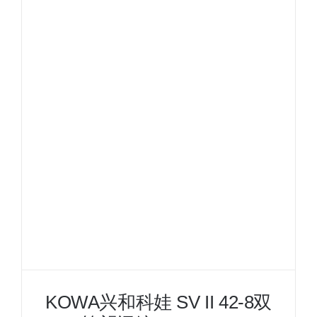
科
娃
SV
II
42-
10
双
筒
望
远
镜
10X42
SV
II
KOWA兴和科娃 SV II 42-8双