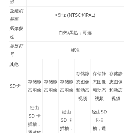
出
视频刷
<9Hz (NTSC和PAL)
新率
图像极
白热/黑热；可选
性
屏显符
标准
号
其他
存储静
存储静
存储静
存储静
存储静
存储静
态图像
态图像
态图像
SD卡
态图像
态图像
态图像
和动态
和动态
和动态
视频
视频
视频
经由
经由
经由SD
SD 卡
SD 卡
卡插
插槽，
插槽，
槽，通
通过软