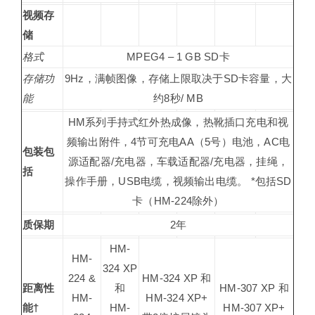
视频存
储
格式
MPEG4 – 1 GB SD卡
存储功
9Hz，满帧图像，存储上限取决于SD卡容量，大
能
约8秒/ MB
HM系列手持式红外热成像，热靴插口充电和视
频输出附件，4节可充电AA（5号）电池，AC电
包装包
源适配器/充电器，车载适配器/充电器，挂绳，
括
操作手册，USB电缆，视频输出电缆。 *包括SD
卡（HM-224除外）
质保期
2年
HM-
HM-
324 XP
224 &
HM-324 XP 和
距离性
和
HM-307 XP 和
HM-
HM-324 XP+
能†
HM-
HM-307 XP+