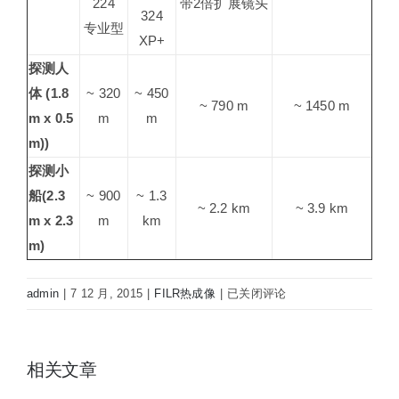
224
带2倍扩展镜头
324
专业型
XP+
探测人
体 (1.8
~ 320
~ 450
~ 790 m
~ 1450 m
m x 0.5
m
m
m))
探测小
船(2.3
~ 900
~ 1.3
~ 2.2 km
~ 3.9 km
m x 2.3
m
km
m)
FLIR
admin
|
7 12 月, 2015
|
FILR热成像
|
已关闭评论
HM-
224
海
相关文章
事