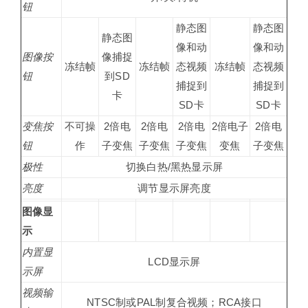
钮
静态图
静态图
静态图
像和动
像和动
图像按
像捕捉
冻结帧
冻结帧
态视频
冻结帧
态视频
钮
到SD
捕捉到
捕捉到
卡
SD卡
SD卡
变焦按
不可操
2倍电
2倍电
2倍电
2倍电子
2倍电
钮
作
子变焦
子变焦
子变焦
变焦
子变焦
极性
切换白热/黑热显示屏
亮度
调节显示屏亮度
图像显
示
内置显
LCD显示屏
示屏
视频输
NTSC制或PAL制复合视频；RCA接口