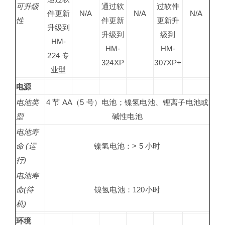
可升级
通过软
过软件
件更新
N/A
N/A
N/A
性
件更新
更新升
升级到
升级到
级到
HM-
HM-
HM-
224 专
324XP
307XP+
业型
电源
电池类
4 节 AA（5 号）电池；镍氢电池、锂离子电池或
型
碱性电池
电池寿
命 (运
镍氢电池：> 5 小时
行)
电池寿
命(待
镍氢电池：120小时
机)
环境