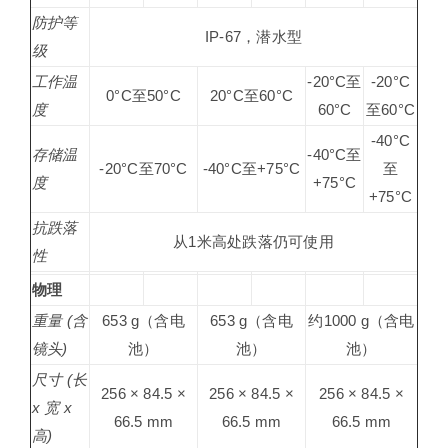
防护等
IP-67，潜水型
级
工作温
-20°C至
-20°C
0°C至50°C
20°C至60°C
度
60°C
至60°C
-40°C
存储温
-40°C至
-20°C至70°C
-40°C至+75°C
至
度
+75°C
+75°C
抗跌落
从1米高处跌落仍可使用
性
物理
重量 (含
653 g（含电
653 g（含电
约1000 g（含电
镜头)
池）
池）
池）
尺寸 (长
256 × 84.5 ×
256 × 84.5 ×
256 × 84.5 ×
x 宽 x
66.5 mm
66.5 mm
66.5 mm
高)