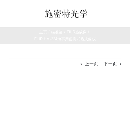
跳
过
Toggle
内
Navigation
容
首页
主页
/
瞄准镜
/
FILR热成像
/
FLIR HM-224海事用便携式热成像仪
望远镜
上一页
下一页
夜视仪
白光瞄准镜
查
看
大
热成像
图
测距仪