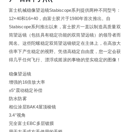
富士
机械稳像望远镜
Stabiscope系列提供两种不同型号：
12×40和16×40，由富士胶片于1980年首次推出。自
Stabiscope系列推出以来，富士胶片一直以制造高质量双
筒望远镜（包括具有稳定功能的双筒望远镜）的领导者而
闻名。这些陀螺稳定双筒望远镜锁定在主体上，在高放大
倍率下产生稳定的视野。凭借高稳定自由度，您一定会获
得几乎任何飞行、漂浮或摇滚的事物的坚实稳定的图像！
稳像望远镜
增强的16倍放大率
±5°震动稳定补偿
防水防雾
相位涂层BAK4屋顶棱镜
3.4°视角
完全富士EBC多层镀膜
用于左手或右手使用的手柄