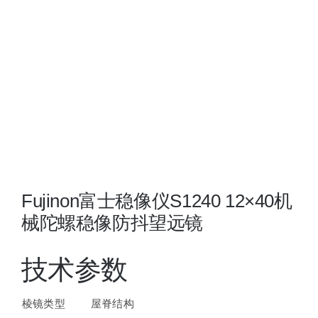
夜视瞄准镜
战术装备
Fujinon富士稳像仪S1240 12×40机
械陀螺稳像防抖望远镜
技术参数
棱镜类型
屋脊结构