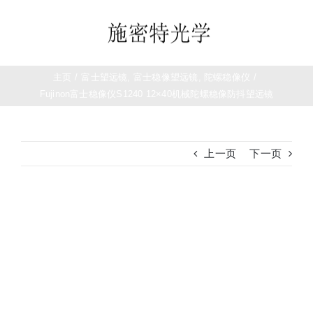
跳
过
Toggle
内
Navigation
容
首页
主页
/
富士望远镜
,
富士稳像望远镜
,
陀螺稳像仪
/
Fujinon富士稳像仪S1240 12×40机械陀螺稳像防抖望远镜
望远镜
上一页
下一页
夜视仪
白光瞄准镜
查
看
大
热成像
图
测距仪