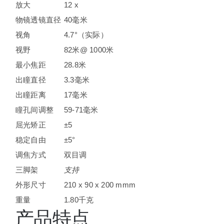
放大
12 x
物镜透镜直径
40毫米
视角
4.7°（实际）
视野
82米@ 1000米
最小焦距
28.8米
出瞳直径
3.3毫米
出瞳距离
17毫米
瞳孔间调整
59-71毫米
屈光矫正
±5
稳定自由
±5°
调焦方式
双目调
三脚架
支持
外形尺寸
210 x 90 x 200 mmm
重量
1.80千克
产品特点