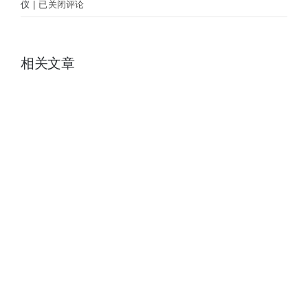
Fujinon
仪
|
已关闭评论
富
士
稳
相关文章
像
仪
S1240
12×40
机
械
陀
螺
稳
像
防
抖
望
远
镜