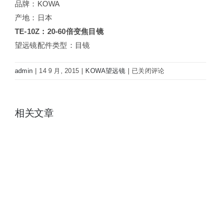
品牌：KOWA
产地：日本
TE-10Z：20-60倍变焦目镜
望远镜配件类型：目镜
日
admin
|
14 9 月, 2015
|
KOWA望远镜
|
已关闭评论
本
kowa
寇
相关文章
瓦
科
娃
TE-
10Z
20-
60X
望
远