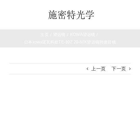
跳
过
Toggle
内
Navigation
容
首页
主页
/
望远镜
/
KOWA望远镜
/
日本kowa寇瓦科娃TE-10Z 20-60X望远镜转接目镜
望远镜
上一页
下一页
夜视仪
白光瞄准镜
查
看
大
热成像
图
测距仪