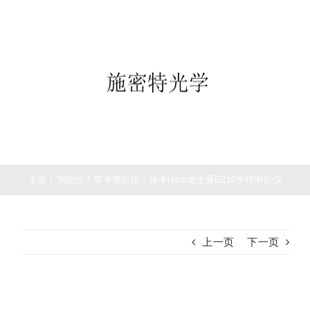
跳
首页
过
望远镜
内
夜视仪
容
白光瞄准镜
热成像
测距仪
夜视瞄准镜
战术装备
主页
/
测距仪
/
莱卡测距仪
/
徕卡leica迪士通D210手持测距仪
上一页
下一页
查