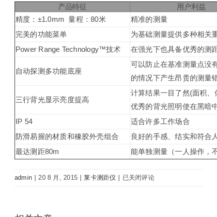
产品特征
用户利益
精度：±1.0mm 量程：80米
精准的测量
完美的功能菜单
为基础测量提供多种相关
Power Range Technology™技术
在强光下也具备优秀的测
可以防止在基准测量点没
自动探测多功能底座
的情况下产生昂贵的测量
计算结果一目了然(面积、体
三行背光显示亮度提高
优秀的背光照明使在黑暗
IP 54
适合许多工作场合
防滑易握的材质和橡胶外壳组合
良好的手感、结实和符合
最达测距80m
能单独测量（一人操作，
徕
admin
|
20 8 月, 2015
|
莱卡测距仪
|
已关闭评论
卡
leica
迪