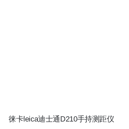
看
大
图
徕卡leica迪士通D210手持测距仪