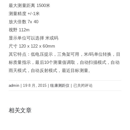
最大测量距离 1500米
测量精度 +/-1米
放大倍数 7x 40
视野 112m
显示单位可以选择 米或码
尺寸 120 x 122 x 60mm
其它特点：低电压提示，三角架可用，米/码单位转换，目
标质量指示，最后10个测量值调取，自动扫描模式，自动
雨天模式，自动反射模式，最近目标测量。
纽
admin
|
19 8 月, 2015
|
纽康测距仪
|
已关闭评论
康
LRM1500
望
相关文章
远
镜
式