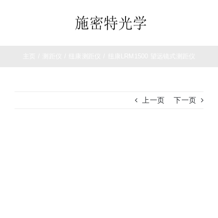
跳
过
Toggle
内
Navigation
容
首页
主页
/
测距仪
/
纽康测距仪
/
纽康LRM1500 望远镜式测距仪
望远镜
上一页
下一页
夜视仪
查
白光瞄准镜
看
大
热成像
图
测距仪