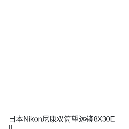
看
大
图
日本Nikon尼康双筒望远镜8X30E
II