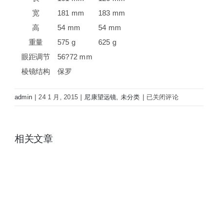
宽
181 mm
183 mm
高
54 mm
54 mm
重量
575 g
625 g
眼距调节
56?72 mm
棱镜结构
保罗
日
admin
|
24 1 月, 2015
|
尼康望远镜
,
未分类
|
已关闭评论
本
Nikon
尼
相关文章
康
双
筒
望
远
镜
8X30E