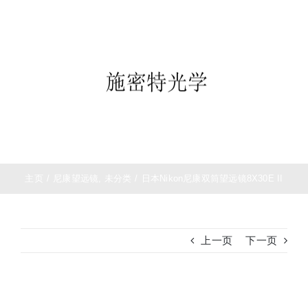
跳
首页
过
望远镜
内
夜视仪
容
白光瞄准镜
热成像
测距仪
夜视瞄准镜
战术装备
主页
/
尼康望远镜
,
未分类
/
日本Nikon尼康双筒望远镜8X30E II
上一页
下一页
查