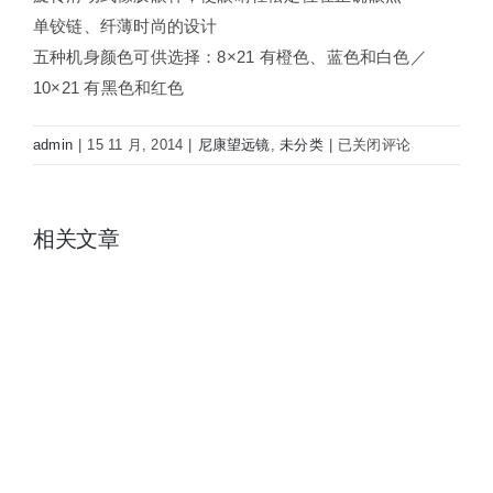
单铰链、纤薄时尚的设计
五种机身颜色可供选择：8×21 有橙色、蓝色和白色／
10×21 有黑色和红色
尼
admin
|
15 11 月, 2014
|
尼康望远镜
,
未分类
|
已关闭评论
康
望
远
相关文章
镜
阅
野
ACULON
T01
8X21