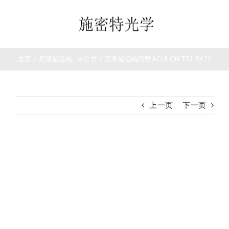
跳
过
Toggle
内
Navigation
容
首页
主页
/
尼康望远镜
,
未分类
/
尼康望远镜阅野ACULON T01 8X21
望远镜
上一页
下一页
夜视仪
查
白光瞄准镜
看
大
热成像
图
测距仪