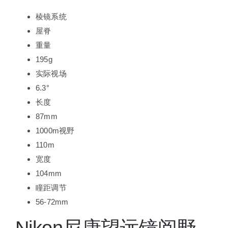
棱镜系统
屋脊
重量
195g
实际视场
6.3°
长度
87mm
1000m视野
110m
宽度
104mm
瞳距调节
56-72mm
Nikon尼康望远镜阅野