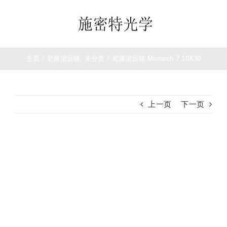
跳
过
Toggle
内
Navigation
容
首页
主页
/
尼康望远镜
,
未分类
/
尼康望远镜 Monarch 7 10X30
望远镜
上一页
下一页
夜视仪
查
白光瞄准镜
看
大
热成像
图
测距仪