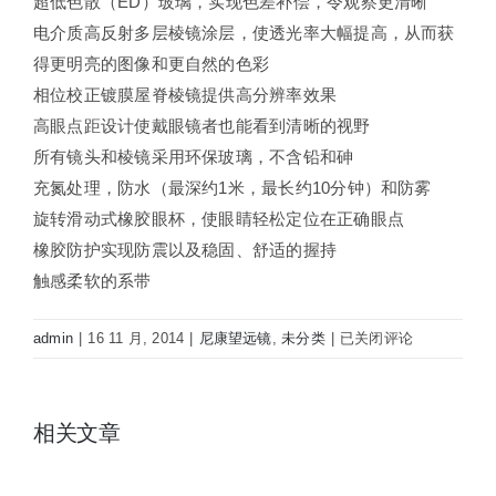
超低色散（ED）玻璃，实现色差补偿，令观察更清晰
电介质高反射多层棱镜涂层，使透光率大幅提高，从而获
得更明亮的图像和更自然的色彩
相位校正镀膜屋脊棱镜提供高分辨率效果
高眼点距设计使戴眼镜者也能看到清晰的视野
所有镜头和棱镜采用环保玻璃，不含铅和砷
充氮处理，防水（最深约1米，最长约10分钟）和防雾
旋转滑动式橡胶眼杯，使眼睛轻松定位在正确眼点
橡胶防护实现防震以及稳固、舒适的握持
触感柔软的系带
尼
admin
|
16 11 月, 2014
|
尼康望远镜
,
未分类
|
已关闭评论
康
望
远
相关文章
镜
Monarch