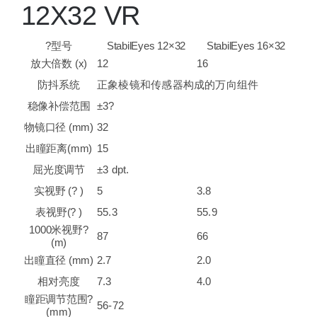
12X32 VR
?型号
StabilEyes 12×32
StabilEyes 16×32
放大倍数 (x)
12
16
防抖系统
正象棱镜和传感器构成的万向组件
稳像补偿范围
±3?
物镜口径 (mm)
32
出瞳距离(mm)
15
屈光度调节
±3 dpt.
实视野 (? )
5
3.8
表视野(? )
55.3
55.9
1000米视野?
87
66
(m)
出瞳直径 (mm)
2.7
2.0
相对亮度
7.3
4.0
瞳距调节范围?
56-72
(mm)