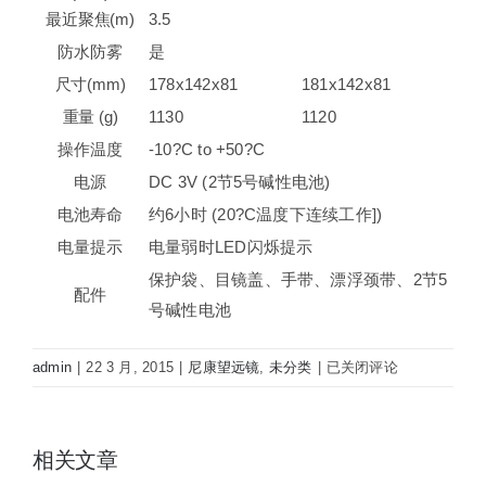
最近聚焦(m)
3.5
防水防雾
是
尺寸(mm)
178x142x81
181x142x81
重量 (g)
1130
1120
操作温度
-10?C to +50?C
电源
DC 3V (2节5号碱性电池)
电池寿命
约6小时 (20?C温度下连续工作])
电量提示
电量弱时LED闪烁提示
保护袋、目镜盖、手带、漂浮颈带、2节5
配件
号碱性电池
日
admin
|
22 3 月, 2015
|
尼康望远镜
,
未分类
|
已关闭评论
本
尼
康
相关文章
双