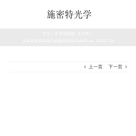
跳
过
Toggle
内
Navigation
容
首页
主页
/
尼康望远镜
,
未分类
/
日本尼康双筒电子稳像望远镜StabilEyes 16X32 VR
望远镜
上一页
下一页
夜视仪
白光瞄准镜
查
看
大
热成像
图
测距仪