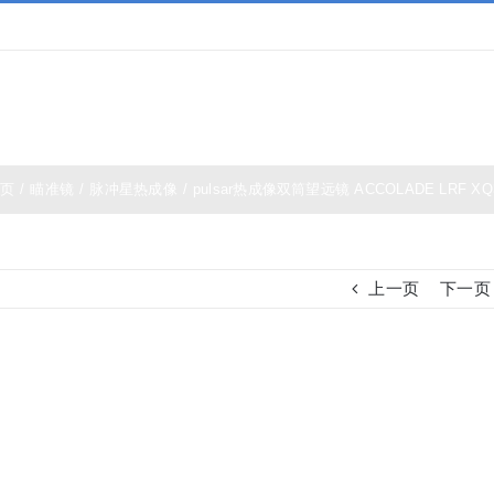
夜视仪
白光瞄准镜
热成像
测距仪
夜视瞄准
主页
/
瞄准镜
/
脉冲星热成像
/
pulsar热成像双筒望远镜 ACCOLADE LRF XQ
上一页
下一页