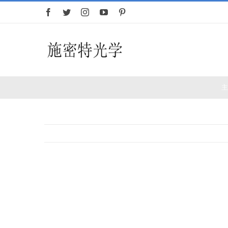
跳
过
内
容
首页
望远镜
查
看
大
图