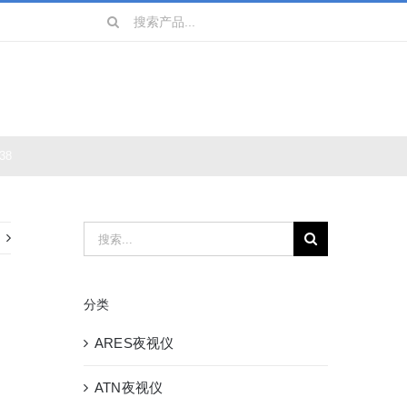
搜
索：
镜
战术装备
38
搜
索：
分类
ARES夜视仪
ATN夜视仪