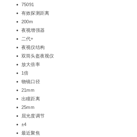
75091
有效探测距离
200m
夜视增强器
二代+
夜视仪结构
双筒头盔夜视仪
放大倍率
1倍
物镜口径
21mm
出瞳距离
25mm
屈光度调节
±4
最近聚焦