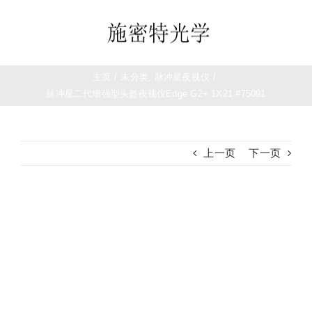
跳
过
Toggle
内
Navigation
容
首页
主页
/
未分类
,
脉冲星夜视仪
/
脉冲星二代增强型头盔夜视仪Edge G2+ 1X21 #75091
望远镜
上一页
下一页
夜视仪
白光瞄准镜
查
看
大
热成像
图
测距仪