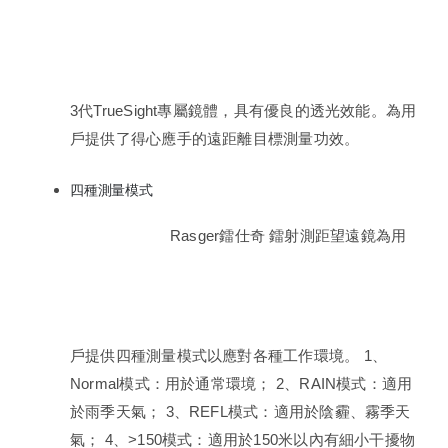
3代TrueSight專屬鏡體，具有優良的透光效能。為用
戶提供了得心應手的遠距離目標測量功效。
四種測量模式
Rasger鐳仕奇 鐳射測距望遠鏡為用
戶提供四種測量模式以應對各種工作環境。 1、
Normal模式：用於通常環境； 2、RAIN模式：適用
於雨季天氣； 3、REFL模式：適用於陰霾、霧季天
氣； 4、>150模式：適用於150米以內有細小干擾物