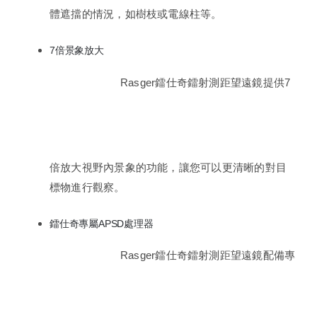
體遮擋的情況，如樹枝或電線柱等。
7倍景象放大
Rasger鐳仕奇鐳射測距望遠鏡提供7
倍放大視野內景象的功能，讓您可以更清晰的對目
標物進行觀察。
鐳仕奇專屬APSD處理器
Rasger鐳仕奇鐳射測距望遠鏡配備專