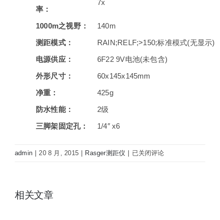
7x
率：
1000m之视野：
140m
测距模式：
RAIN;RELF;>150;标准模式(无显示)
电源供应：
6F22 9V电池(未包含)
外形尺寸：
60x145x145mm
净重：
425g
防水性能：
2级
三脚架固定孔：
1/4″ x6
镭
admin
|
20 8 月, 2015
|
Rasger测距仪
|
已关闭评论
仕
奇
Rasger
相关文章
R1500BE
激