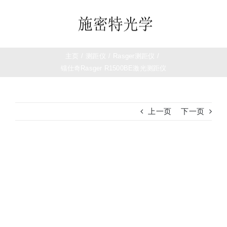
跳
过
Toggle
内
Navigation
容
首页
主页
/
测距仪
/
Rasger测距仪
/
镭仕奇Rasger R1500BE激光测距仪
望远镜
上一页
下一页
夜视仪
白光瞄准镜
查
看
大
热成像
图
测距仪