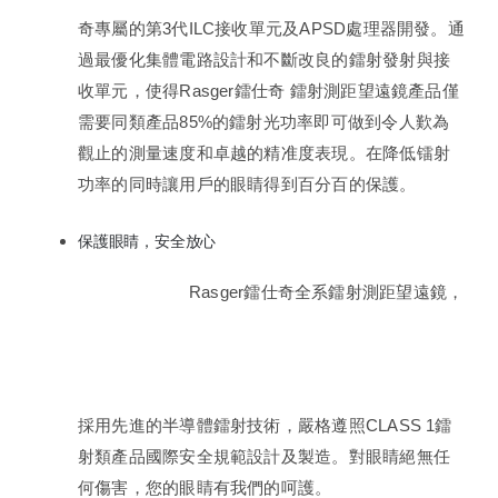
奇專屬的第3代ILC接收單元及APSD處理器開發。通
過最優化集體電路設計和不斷改良的鐳射發射與接
收單元，使得Rasger鐳仕奇 鐳射測距望遠鏡產品僅
需要同類產品85%的鐳射光功率即可做到令人歎為
觀止的測量速度和卓越的精准度表現。在降低镭射
功率的同時讓用戶的眼睛得到百分百的保護。
保護眼睛，安全放心
Rasger鐳仕奇全系鐳射測距望遠鏡，
採用先進的半導體鐳射技術，嚴格遵照CLASS 1鐳
射類產品國際安全規範設計及製造。對眼睛絕無任
何傷害，您的眼睛有我們的呵護。