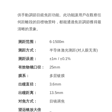
供手動調節目鏡焦距功能。此功能讓用戶在觀察任
何距離段的目標物景時，都能通過焦距調節獲得最
清晰的景象。
测距范围：
6-1500m
测距方式：
半导体激光测距(对人眼无害)
测距误差：
±1m / ±0.1%
有效物镜口径：
25mm
膜系：
多层镀膜
出瞳直径：
3.6mm
出瞳距离：
13.5mm
对焦方式：
目镜调焦
望远镜放大倍