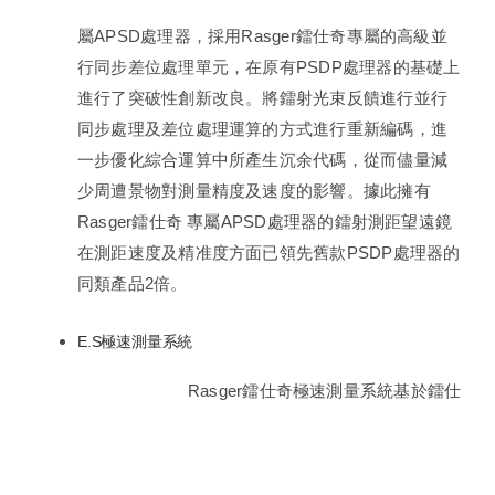
屬APSD處理器，採用Rasger鐳仕奇專屬的高級並
行同步差位處理單元，在原有PSDP處理器的基礎上
進行了突破性創新改良。將鐳射光束反饋進行並行
同步處理及差位處理運算的方式進行重新編碼，進
一步優化綜合運算中所產生沉余代碼，從而儘量減
少周遭景物對測量精度及速度的影響。據此擁有
Rasger鐳仕奇 專屬APSD處理器的鐳射測距望遠鏡
在測距速度及精准度方面已領先舊款PSDP處理器的
同類產品2倍。
E.S極速測量系統
Rasger鐳仕奇極速測量系統基於鐳仕