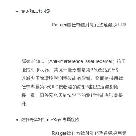
第3代ILC接收器
Rasger鐳仕奇鐳射測距望遠鏡採用專
屬第3代ILC（Anti-interference laser receiver）抗干
擾鐳射接收器。其抗干擾效能是第2代產品的5倍，
以減少周遭環境對測距效能的影響。從而使採用鐳
仕奇專屬第3代ILC接收器的鐳射測距望遠鏡對陰
霾、霧、雨等惡劣天氣情況下的測距性能有顯著提
升。
鐳仕奇第3代TrueSight專屬鏡體
Rasger鐳仕奇鐳射測距望遠鏡採用第