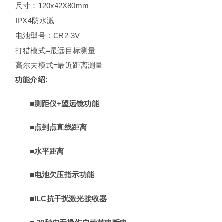
尺寸：120x42X80mm
IPX4防水溅
电池型号：CR2-3V
打猎模式=最远目标测量
高尔夫模式=最近距离测量
功能介绍
:
■
测距仪
+
望远镜功能
■
点到点直线距离
■
水平距离
■电池欠压指示功能
■
ILC
抗干扰激光接收器