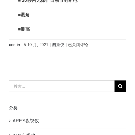
■
20
秒内无操作自动节电断电
■
测角
■
测高
ROLES
admin
|
5 10 月, 2021
|
测距仪
|
已关闭评论
洛
莱
斯
LRF1500H
手
搜
持
索：
激
光
分类
测
距
ARES夜视仪
望
远