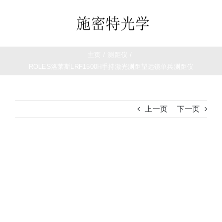
跳
过
Toggle
内
Navigation
容
首页
主页
/
测距仪
/
ROLES洛莱斯LRF1500H手持激光测距望远镜单兵测距仪
望远镜
上一页
下一页
夜视仪
白光瞄准镜
查
看
大
热成像
图
测距仪