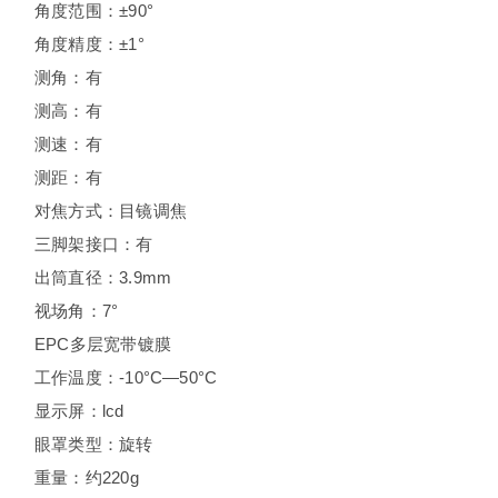
角度范围：±90°
角度精度：±1°
测角：有
测高：有
测速：有
测距：有
对焦方式：目镜调焦
三脚架接口：有
出筒直径：3.9mm
视场角：7°
EPC多层宽带镀膜
工作温度：-10°C—50°C
显示屏：lcd
眼罩类型：旋转
重量：约220g