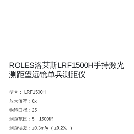
夜视瞄准镜
战术装备
ROLES洛莱斯LRF1500H手持激光
测距望远镜单兵测距仪
型号： LRF1500H
放大倍率：8x
物镜口径：25
测距范围：5—1500码
测距误差：±0.3m
/y
（
±
0.2
‰ ）