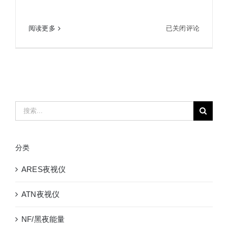
ROLES洛莱斯AN/PSQ-24手持热融合成像仪/头盔
ROLES
阅读更多
已关闭评论
式热融合夜视仪
洛
莱
斯
AN/PSQ-
24
手
搜
持
索：
热
融
分类
合
成
ARES夜视仪
像
仪/
ATN夜视仪
头
盔
NF/黑夜能量
式