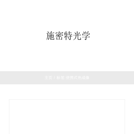
跳
首页
过
望远镜
内
夜视仪
容
白光瞄准镜
热成像
测距仪
夜视瞄准镜
战术装备
主页
/
标签:
便携式热成像