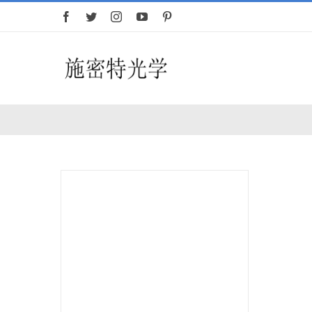
跳
过
内
容
首页
望远镜