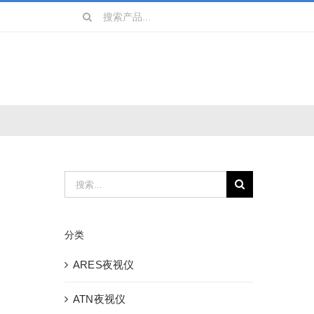
搜
索：
镜
战术装备
搜
索：
分类
ARES夜视仪
ATN夜视仪