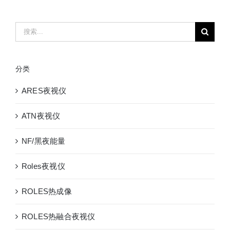
30B
系
搜
列
索：
数
码
分类
昼
夜
ARES夜视仪
两
用
ATN夜视仪
观
靶
NF/黑夜能量
镜
望
Roles夜视仪
远
镜
ROLES热成像
ROLES热融合夜视仪