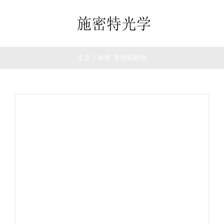
跳
过
Toggle
内
Navigation
容
首页
主页
/
标签:
变倍观靶镜
望远镜
夜视仪
白光瞄准镜
热成像
测距仪