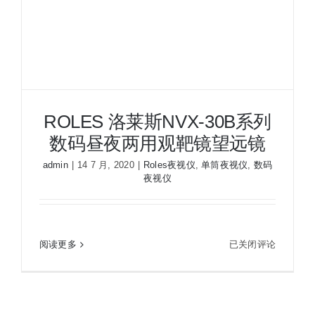
夜视瞄准镜
战术装备
ROLES 洛莱斯NVX-30B系列
数码昼夜两用观靶镜望远镜
admin
|
14 7 月, 2020
|
Roles夜视仪
,
单筒夜视仪
,
数码
夜视仪
ROLES 洛莱斯NVX-30B系列 数码昼夜两用观靶镜
ROLES
阅读更多
已关闭评论
望远镜
洛
莱
斯
NVX-