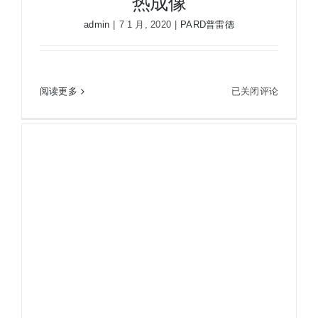
热成像
热
admin
|
7 1 月, 2020
|
PARD普雷德
成
像
PARD普雷德SA35热成像瞄红外热成像仪夜视仪热
PARD
阅读更多
已关闭评论
像仪高清热成像
普
雷
德
SA35
热
成
像
瞄
红
外
热
成
像