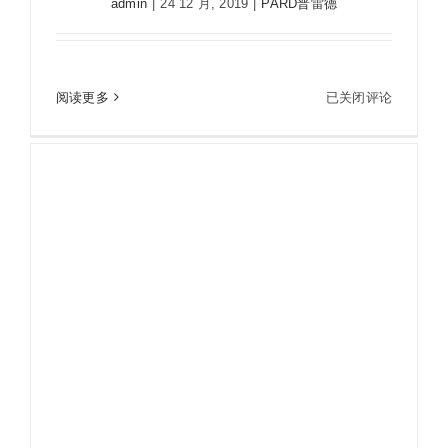
admin
|
24 12 月, 2019
|
PARD普雷德
PARD普雷德新款SA35L测距版热成像仪瞄准镜测
PARD
距一体热瞄
阅读更多
已关闭评论
普
雷
德
新
款
SA35L
测
距
版
热
成
像
仪
瞄