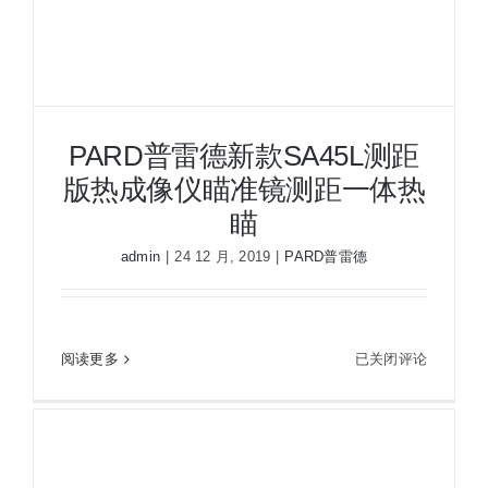
成
像
仪
夜
视
仪
PARD普雷德新款SA45L测距
热
版热成像仪瞄准镜测距一体热
像
仪
瞄
高
admin
|
24 12 月, 2019
|
PARD普雷德
清
热
成
PARD普雷德新款SA45L测距版热成像仪瞄准镜测
像
PARD
距一体热瞄
阅读更多
已关闭评论
普
雷
德
新