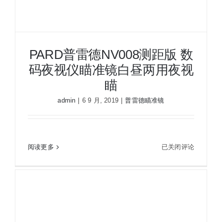
镜
测
距
一
PARD普雷德NV008测距版 数
体
码夜视仪瞄准镜白昼两用夜视
热
瞄
瞄
admin
|
6 9 月, 2019
|
普雷德瞄准镜
PARD普雷德NV008测距版 数码夜视仪瞄准镜白昼
PARD
阅读更多
已关闭评论
两用夜视瞄
普
雷
德
NV008
测
距