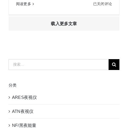
PARD
阅读更多
已关闭评论
PARD普雷德NV008一体夜视仪瞄准镜
普
雷
载入更多文章
德
NV008
一
体
夜
视
搜
仪
索：
瞄
准
分类
镜
ARES夜视仪
ATN夜视仪
NF/黑夜能量