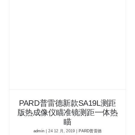
SA25L
测
距
版
热
成
像
仪
瞄
准
镜
测
距
一
PARD普雷德新款SA19L测距
体
版热成像仪瞄准镜测距一体热
热
瞄
瞄
admin
|
24 12 月, 2019
|
PARD普雷德