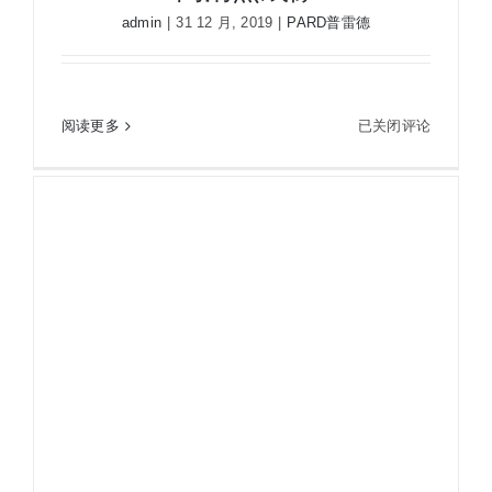
高
admin
|
31 12 月, 2019
|
PARD普雷德
清
热
成
像
PARD普雷德新款SA19热成像瞄红外热成像仪夜视
PARD
阅读更多
已关闭评论
仪热像仪高清热成像
普
雷
德
新
款
SA19
热
成
像
瞄
红
外
热