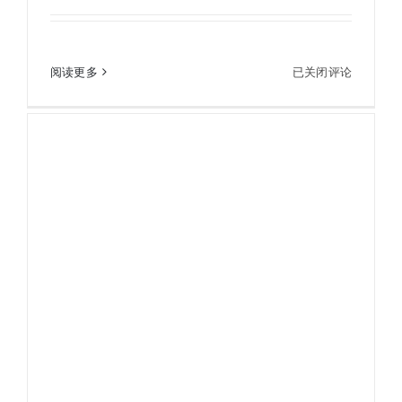
PARD普雷德新款SA19L测距版热成像仪瞄准镜测
PARD
距一体热瞄
阅读更多
已关闭评论
普
雷
德
新
款
SA19L
测
距
版
热
成
像
仪
瞄
准