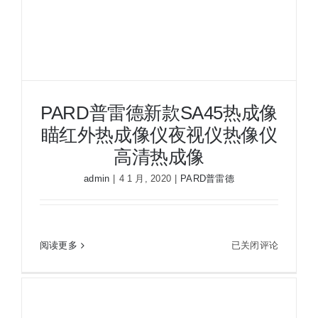
仪
夜
视
仪
热
像
PARD普雷德新款SA45热成像
仪
瞄红外热成像仪夜视仪热像仪
高
清
高清热成像
热
admin
|
4 1 月, 2020
|
PARD普雷德
成
像
PARD普雷德新款SA45热成像瞄红外热成像仪夜视
PARD
阅读更多
已关闭评论
仪热像仪高清热成像
普
雷
德
新