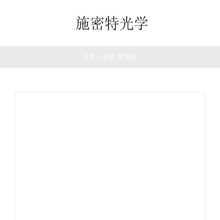
跳
过
Toggle
内
Navigation
容
首页
主页
/
标签:
普雷德
望远镜
夜视仪
白光瞄准镜
热成像
测距仪