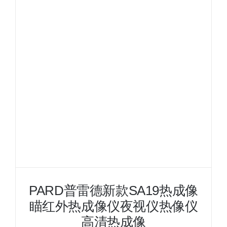
款
SA45
热
成
像
瞄
红
外
热
成
像
仪
夜
视
仪
PARD普雷德新款SA19热成像
热
瞄红外热成像仪夜视仪热像仪
像
仪
高清热成像