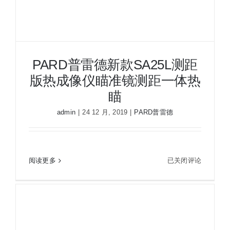
准
镜
测
距
一
PARD普雷德新款SA25L测距
体
版热成像仪瞄准镜测距一体热
热
瞄
瞄
admin
|
24 12 月, 2019
|
PARD普雷德
PARD普雷德新款SA25L测距版热成像仪瞄准镜测
PARD
距一体热瞄
阅读更多
已关闭评论
普
雷
德
新
款