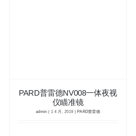
版
数
码
夜
视
仪
瞄
准
镜
白
昼
两
PARD普雷德NV008一体夜视
用
夜
仪瞄准镜
视
admin
|
1 4 月, 2019
|
PARD普雷德
瞄