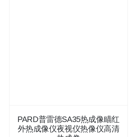
SA35
热
成
像
瞄
红
外
热
成
像
仪
夜
视
仪
热
像
PARD普雷德SA35热成像瞄红
仪
外热成像仪夜视仪热像仪高清
高
清