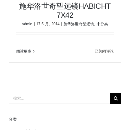
施华洛世奇望远镜HABICHT
7X42
admin
|
17 5 月, 2014
|
施华洛世奇望远镜
,
未分类
施
阅读更多
已关闭评论
施华洛世奇望远镜HABICHT 7X42
华
洛
世
奇
望
远
搜
镜
索：
HABICHT
7X42
分类