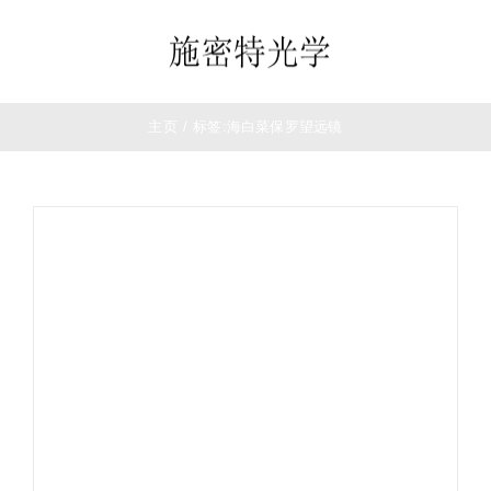
跳
过
Toggle
内
Navigation
容
首页
主页
/
标签:
海白菜保罗望远镜
望远镜
夜视仪
白光瞄准镜
热成像
测距仪