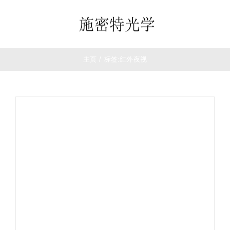
跳
过
Toggle
内
Navigation
容
首页
主页
/
标签:
红外夜视
望远镜
夜视仪
白光瞄准镜
热成像
测距仪