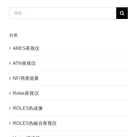
像
搜
瞄
索：
准
镜
分类
红
外
ARES夜视仪
夜
视
ATN夜视仪
热
瞄
NF/黑夜能量
25MM
热
Roles夜视仪
搜
热
ROLES热成像
瞄
两
ROLES热融合夜视仪
用