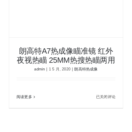
夜视瞄准镜
战术装备
朗高特A7热成像瞄准镜 红外
夜视热瞄 25MM热搜热瞄两用
admin
|
1 5 月, 2020
|
朗高特热成像
朗
阅读更多
已关闭评论
朗高特A7热成像瞄准镜 红外夜视热瞄 25MM热搜
高
热瞄两用
特
A7
热
成