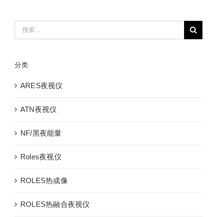
2000
手
搜
持
索：
双
目
分类
双
光
ARES夜视仪
融
合
ATN夜视仪
热
成
NF/黑夜能量
像
仪
Roles夜视仪
热
感
ROLES热成像
仪
ROLES热融合夜视仪