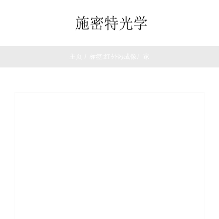
跳
过
Toggle
内
Navigation
容
首页
主页
/
标签:
红外热成像厂家
望远镜
夜视仪
白光瞄准镜
热成像
测距仪