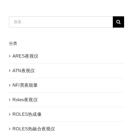
AN/PSQ-
24
手
搜
持
索：
热
融
分类
合
成
ARES夜视仪
像
仪/
ATN夜视仪
头
盔
NF/黑夜能量
式
热
Roles夜视仪
融
合
ROLES热成像
夜
视
ROLES热融合夜视仪
仪