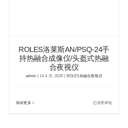
夜视瞄准镜
战术装备
ROLES洛莱斯AN/PSQ-24手
持热融合成像仪/头盔式热融
合夜视仪
admin
|
14 4 月, 2020
|
ROLES热融合夜视仪
ROLES洛莱斯AN/PSQ-24手持热融合成像仪/头盔
ROLES
阅读更多
已关闭评论
式热融合夜视仪
洛
莱
斯