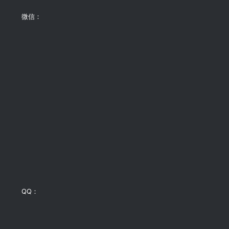
微信：
QQ：