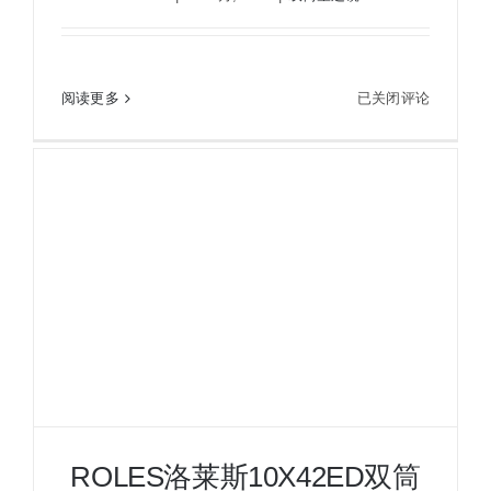
ROLES洛莱斯8X30航海望远镜
ROLES
阅读更多
已关闭评论
洛
莱
斯
8X30
航
海
望
远
镜
ROLES洛莱斯10X42ED双筒