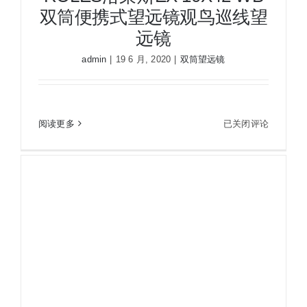
双筒便携式望远镜观鸟巡线望
镜
远镜
admin
|
19 6 月, 2020
|
双筒望远镜
ROLES洛莱斯EX 10X42 WB双筒便携式望远镜观
ROLES
阅读更多
已关闭评论
鸟巡线望远镜
洛
莱
斯
EX
10X42
WB
双
筒
便
携
式