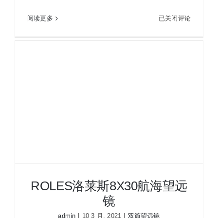
ROLES
阅读更多
已关闭评论
洛
莱
斯
ROLES-
A
观
景
投
币
式
大
倍
率
望
ROLES洛莱斯8X30航海望远
远
镜
镜
admin
|
10 3 月, 2021
|
双筒望远镜