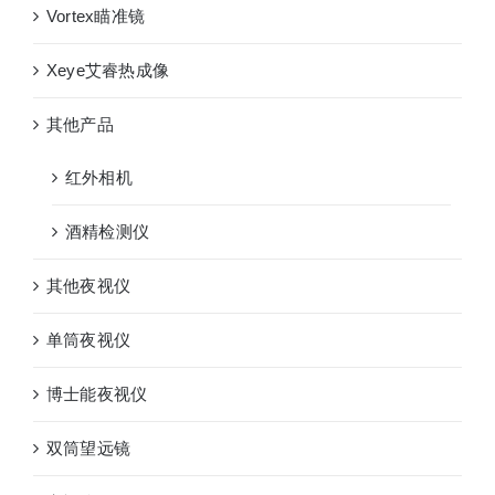
Vortex瞄准镜
Xeye艾睿热成像
其他产品
红外相机
酒精检测仪
其他夜视仪
单筒夜视仪
博士能夜视仪
双筒望远镜