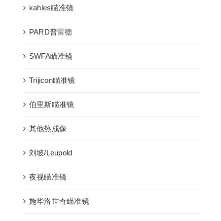
kahles瞄准镜
PARD普雷德
SWFA瞄准镜
Trijicon瞄准镜
伯里斯瞄准镜
其他热成像
刘坡/Leupold
夜视瞄准镜
施华洛世奇瞄准镜