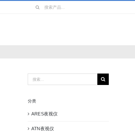
搜
索：
镜
战术装备
搜
索：
分类
ARES夜视仪
ATN夜视仪