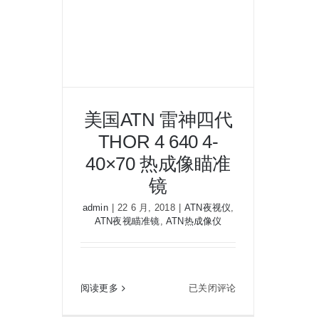
像
瞄
准
镜
Trail
LRF
美国ATN 雷神四代
XP38
高
THOR 4 640 4-
清
40×70 热成像瞄准
640
镜
分
美国ATN 雷神四代 THOR 4 640
辨
admin
|
22 6 月, 2018
|
ATN夜视仪
,
4-40×70 热成像瞄准镜
率
ATN夜视瞄准镜
,
ATN热成像仪
美
阅读更多
已关闭评论
国