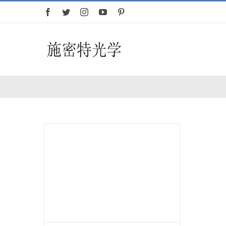
跳
过
内
容
首页
望远镜