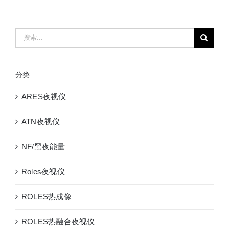
PRO
3-
14X
搜
新
索：
款
日
分类
夜
两
ARES夜视仪
用
智
ATN夜视仪
能
数
NF/黑夜能量
码
红
Roles夜视仪
外
夜
ROLES热成像
视
仪
ROLES热融合夜视仪