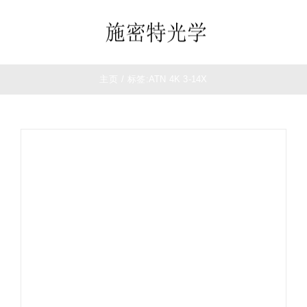
跳
过
Toggle
内
Navigation
容
首页
主页
/
标签:
ATN 4K 3-14X
望远镜
夜视仪
白光瞄准镜
热成像
测距仪