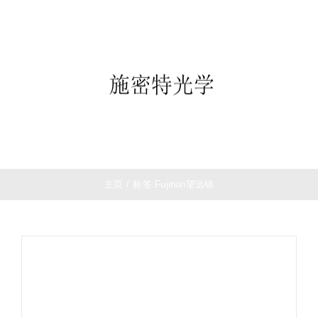
跳
首页
过
望远镜
内
夜视仪
容
白光瞄准镜
热成像
测距仪
夜视瞄准镜
战术装备
主页
/
标签:
Fujinon望远镜