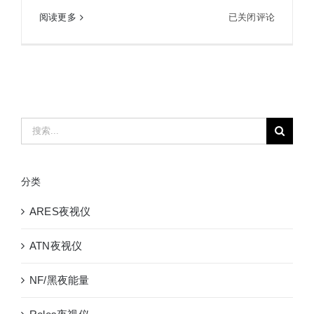
Fujinon
阅读更多
已关闭评论
Fujinon 富士TS-X 1440 14X40双筒稳像望远镜 防
富
抖望远镜
士
TS-
X
1440
14X40
搜
双
索：
筒
稳
分类
像
望
ARES夜视仪
远
镜
ATN夜视仪
防
抖
NF/黑夜能量
望
远