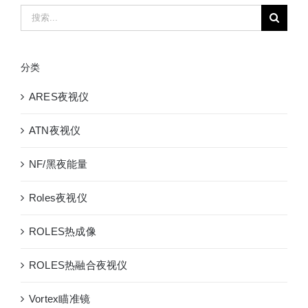
瞄
搜
ARES-
索：
DS8
系
分类
列
昼
ARES夜视仪
夜
拍
ATN夜视仪
照
录
NF/黑夜能量
像
GPS
Roles夜视仪
定
位
ROLES热成像
无
线
ROLES热融合夜视仪
WiFi
传
Vortex瞄准镜
输