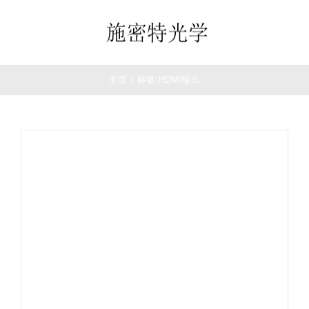
跳
过
Toggle
内
Navigation
容
首页
主页
/
标签:
HDMI输出
望远镜
夜视仪
白光瞄准镜
热成像
测距仪