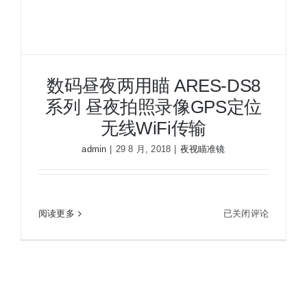
夜视瞄准镜
战术装备
数码昼夜两用瞄 ARES-DS8
系列 昼夜拍照录像GPS定位
无线WiFi传输
admin
|
29 8 月, 2018
|
夜视瞄准镜
数码昼夜两用瞄 ARES-DS8系列 昼夜拍照录像
GPS定位无线WiFi传输
数
阅读更多
已关闭评论
码
昼
夜
两
用