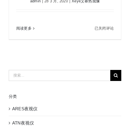
admin
|
28 3 月, 2020
|
Xeye艾睿热成像
Xeye
阅读更多
已关闭评论
Xeye艾睿E3+ 红外热成像仪 手持高清户外打猎夜
艾
视仪热搜
睿
E3+
红
外
热
搜
成
索：
像
仪
分类
手
持
ARES夜视仪
高
清
ATN夜视仪
户