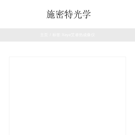
跳
过
Toggle
内
Navigation
容
首页
主页
/
标签:
Xeye艾睿热成像仪
望远镜
夜视仪
白光瞄准镜
热成像
测距仪