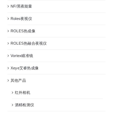
外
NF/黑夜能量
打
猎
Roles夜视仪
夜
视
ROLES热成像
仪
热
ROLES热融合夜视仪
搜
Vortex瞄准镜
Xeye艾睿热成像
其他产品
红外相机
酒精检测仪