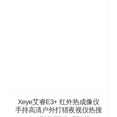
红
外
热
成
像
仪
手
持
高
清
户
外
打
猎
夜
视
Xeye艾睿E3+ 红外热成像仪
仪
手持高清户外打猎夜视仪热搜
热
搜