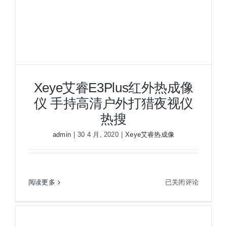
夜视瞄准镜
战术装备
Xeye艾睿E3Plus红外热成像
仪 手持高清户外打猎夜视仪
热搜
admin
|
30 4 月, 2020
|
Xeye艾睿热成像
Xeye艾睿E3Plus红外热成像仪 手持高清户外打猎
Xeye
阅读更多
已关闭评论
夜视仪热搜
艾
睿
E3Plus