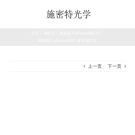
跳
过
Toggle
内
Navigation
容
首页
主页
/
测距仪
/
图柏斯TruPulse测距仪
/
图柏斯TruPulse200X 激光测距仪
望远镜
上一页
下一页
夜视仪
白光瞄准镜
查
看
大
热成像
图
测距仪