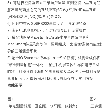
5）可进行空间垂直向二维跨距测量:可测空间中垂直向任
意不可见两点之间的直线距离(SD)/水平距(HD)/垂直距
(VD)/倾斜角(INC)(或坡度)等参数;
6) 同时带有蓝牙和RS232串口，并可设定波特率.
7) 带有电池电量指示，可进行恢复出厂设置操作.
8) 搭配地图星Mapstar TruAngle水平角度编码器和
MapSmart数据采集软件，更可组成一套轻便/廉价/性能优
异的三维测量系统.
9) 配合IOS/Android版本的LaserSoft智能手机测量软件将
“瞄准测量拍照”一体化，通过手机屏幕软件界面进行目标
瞄准、触摸设置图柏斯的测量模式及单位等，一键触发测
量并拍照，所得数据及目标图片自动保存，实用方便.
功能图示
:
图1 图2
(单点测量斜距、垂直距、水平距、倾斜角) (三点测