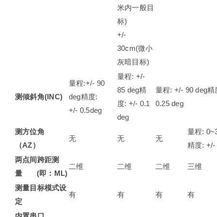
米内一般目
标)
+/-
30cm(微小
灰暗目标)
量程: +/-
量程:+/- 90
85 deg精
量程: +/- 90 deg精度
测倾斜角
(INC)
deg精度:
度: +/- 0.1
0.25 deg
+/- 0.5deg
deg
测方位角
量程: 0~3
无
无
无
（
AZ
）
精度: +/- 
两点间跨距测
二维
二维
二维
三维
量
(
即：
ML)
测量目标
模式设
有
有
有
有
定
内置串口