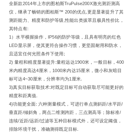
全新款2014年上市的图柏斯TruPulse200X激光测距测高
仪，继承了畅销的图柏斯™ 200的优点,更是显著提升了其
测距能力、精度和防护等级,性能出类拔萃且极具性价比，
其特点有:
1）水平横握操作，IP56的防护等级，且具有明亮的红色
LED显示屏，使其更符合操作习惯，更坚固耐用和防水，
且适宜任何光照条件下使用;
2) 量程和精度显著提升:量程远达1900米，一般目标，400
米内精度高达4厘米，1000米内达15厘米，微小和灰暗目
标可达4~30厘米，分辨率均为1厘米.
3)真实目标获取技术:对既定目标可自动获取尽可能更好的
精度和距离值.
4)功能更全面: 六种测量模式，可进行单点测斜距/水平距/
垂直距/倾斜角，两点二维测跨距，三点测高等；除标准/
连续/近距/远距/过滤等五种目标模式外，还可设定阈值，
排除环境干扰，准确测得既定目标.