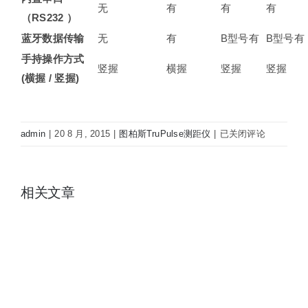
无
有
有
有
（
RS232
）
蓝牙数据传输
无
有
B型号有
B型号有
手持操作方式
竖握
横握
竖握
竖握
(
横握
/
竖握
)
图
admin
|
20 8 月, 2015
|
图柏斯TruPulse测距仪
|
已关闭评论
柏
斯
TruPulse200X
相关文章
激
光
测
距
仪