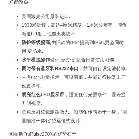
产品特点
:
美国激光公司原装进口.
1900米量程，高达4厘米精度，1厘米分辨率，倾角
精度0.1度，性能出类拔萃.
防护等级提高
,由旧款的IP54提高到IP56,更坚固耐
用,更防水.
水平横握操作
设计,更方便,适合日常使用习惯.
同时带有蓝牙和RS232串口，
并可自行设定波特率.
带有电池电量指示，可设阈值，并能进行恢复出厂
设置操作.
明亮红色LED显示屏
，适宜任何光照条件，显著提
升明视度.
集免反射棱镜测距激光、倾斜角传感器于一身，“测
量瞄准一体化”望远镜式设计.
图柏斯TruPulse200X的优势在于：