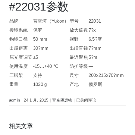
#22031参数
品牌
育空河（Yukon）
型号
22031
棱镜系统
保罗
放大倍数
7?x
物镜口径
50 mm
视野
6.5?度
出瞳距离
30?mm
出瞳直径
7?mm
屈光度调节
±5
最近聚焦
5?m
使用温度
-15…+40 °C
防护等级
—
三脚架
支持
尺寸
200x215x70?mm
重量
1030 g
产地
俄罗斯
Yukon
admin
|
24 1 月, 2015
|
育空望远镜
|
已关闭评论
育
空
河
相关文章
双