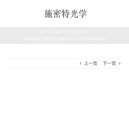
跳
过
Toggle
内
Navigation
容
首页
主页
/
望远镜
/
育空望远镜
/
Yukon育空河双筒望远镜Futurus 7X50WA #22031
望远镜
上一页
下一页
夜视仪
白光瞄准镜
查
看
大
热成像
图
测距仪