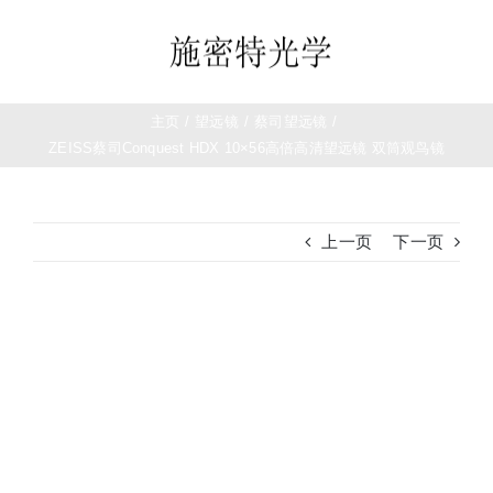
跳
过
Toggle
内
Navigation
容
首页
主页
/
望远镜
/
蔡司望远镜
/
ZEISS蔡司Conquest HDX 10×56高倍高清望远镜 双筒观鸟镜
望远镜
上一页
下一页
夜视仪
白光瞄准镜
查
看
大
热成像
图
测距仪