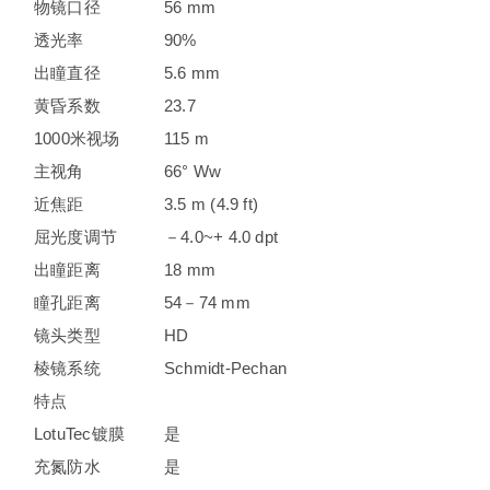
物镜口径
56 mm
透光率
90%
出瞳直径
5.6 mm
黄昏系数
23.7
1000米视场
115 m
主视角
66° Ww
近焦距
3.5 m (4.9 ft)
屈光度调节
－4.0~+ 4.0 dpt
出瞳距离
18 mm
瞳孔距离
54－74 mm
镜头类型
HD
棱镜系统
Schmidt-Pechan
特点
LotuTec镀膜
是
充氮防水
是