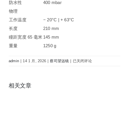
防水性
400 mbar
物理
工作温度
− 20°C | + 63°C
长度
210 mm
瞳距宽度 65 毫米
145 mm
重量
1250 g
ZEISS
admin
|
14 1 月, 2026
|
蔡司望远镜
|
已关闭评论
蔡
司
Conquest
相关文章
HDX
10×56
高
倍
高
清