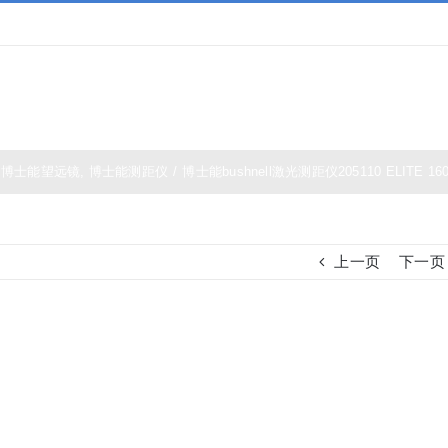
夜视仪
白光瞄准镜
热成像
测距仪
夜视瞄准
博士能望远镜
,
博士能测距仪
/
博士能bushnell激光测距仪205110 ELITE 160
上一页
下一页