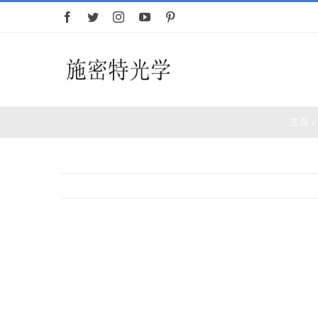
跳
过
内
容
首页
望远镜
主页
/
查
看
大
图