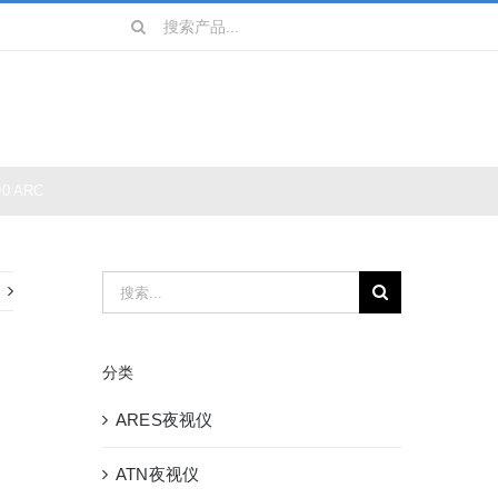
搜
索：
镜
战术装备
0 ARC
搜
索：
分类
ARES夜视仪
ATN夜视仪