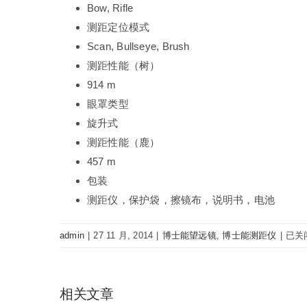
Bow, Rifle
测距定位模式
Scan, Bullseye, Brush
测距性能（树）
914 m
眼罩类型
旋升式
测距性能（鹿）
457 m
包装
测距仪，保护袋，擦镜布，说明书，电池
博
admin
|
27 11 月, 2014
|
博士能望远镜
,
博士能测距仪
|
已关
士
能
bushn
相关文章
激