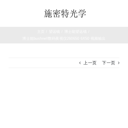
跳
过
Toggle
内
Navigation
容
首页
主页
/
望远镜
/
博士能望远镜
/
博士能bushnell数码夜视仪260650 6X50 视频输出
望远镜
上一页
下一页
夜视仪
白光瞄准镜
查
看
大
热成像
图
测距仪