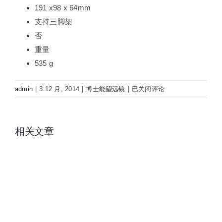
191 x98 x 64mm
支持三脚架
否
重量
535 g
博
admin
|
3 12 月, 2014
|
博士能望远镜
|
已关闭评论
士
能
bushnell
相关文章
数
码
夜
视
仪
260650
6X50
视