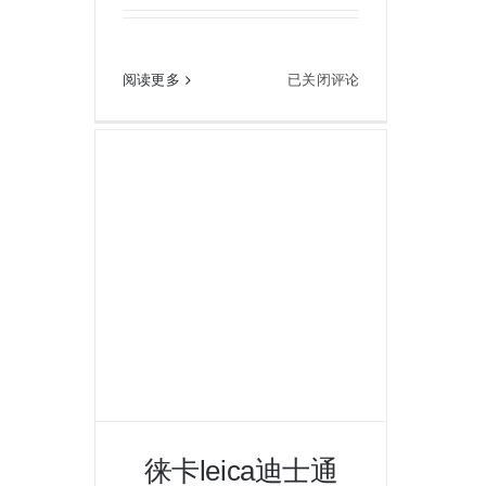
徕卡leica D2手持测距仪
徕
阅读更多
已关闭评论
卡
leica
D2
手
持
测
距
仪
徕卡leica迪士通