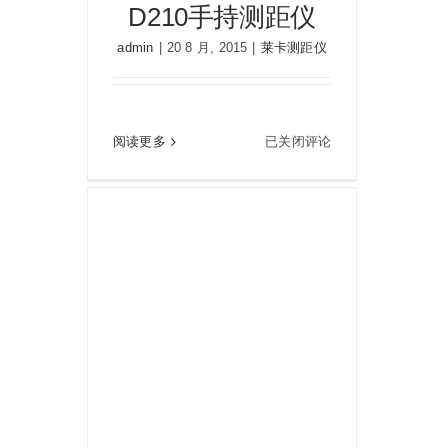
D210手持测距仪
admin
|
20 8 月, 2015
|
莱卡测距仪
徕卡leica迪士通D210手持测距仪
徕
阅读更多
已关闭评论
卡
leica
迪
士
通
D210
手
持
测
距
仪