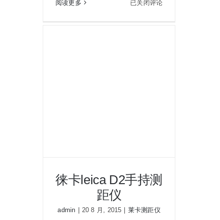
徕
阅读更多
已关闭评论
卡
leica
Geovid
HD-
B
10X42
双
筒
激
光
测
距
仪
望
徕卡leica D2手持测
远
镜
距仪
admin
|
20 8 月, 2015
|
莱卡测距仪