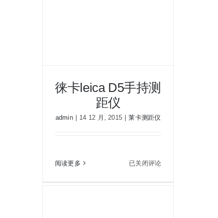
持
测
距
仪
徕卡leica D5手持测
距仪
admin
|
14 12 月, 2015
|
莱卡测距仪
徕卡leica D5手持测距仪
徕
阅读更多
已关闭评论
卡
leica
D5
手