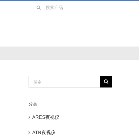
搜
索：
镜
战术装备
搜
索：
分类
ARES夜视仪
ATN夜视仪