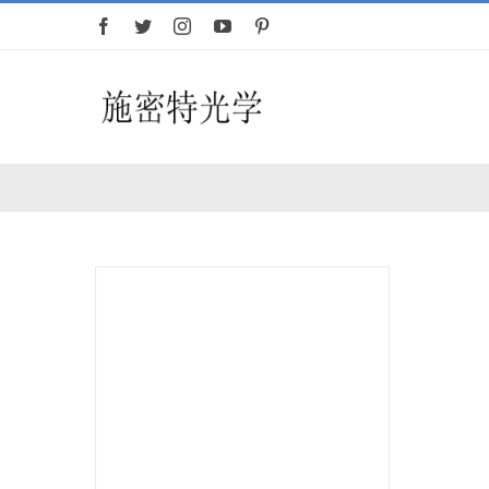
跳
过
内
容
首页
望远镜